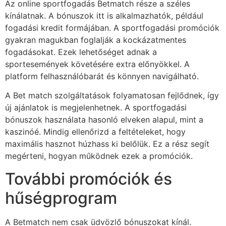
Az online sportfogadás Betmatch része a széles
kínálatnak. A bónuszok itt is alkalmazhatók, például
fogadási kredit formájában. A sportfogadási promóciók
gyakran magukban foglalják a kockázatmentes
fogadásokat. Ezek lehetőséget adnak a
sportesemények követésére extra előnyökkel. A
platform felhasználóbarát és könnyen navigálható.
A Bet match szolgáltatások folyamatosan fejlődnek, így
új ajánlatok is megjelenhetnek. A sportfogadási
bónuszok használata hasonló elveken alapul, mint a
kaszinóé. Mindig ellenőrizd a feltételeket, hogy
maximális hasznot húzhass ki belőlük. Ez a rész segít
megérteni, hogyan működnek ezek a promóciók.
További promóciók és
hűségprogram
A Betmatch nem csak üdvözlő bónuszokat kínál.