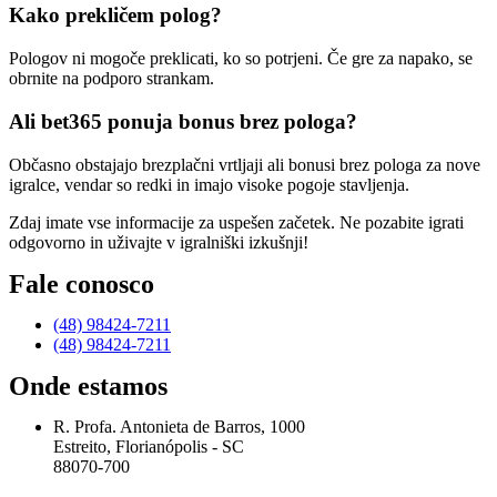
Kako prekličem polog?
Pologov ni mogoče preklicati, ko so potrjeni. Če gre za napako, se
obrnite na podporo strankam.
Ali bet365 ponuja bonus brez pologa?
Občasno obstajajo brezplačni vrtljaji ali bonusi brez pologa za nove
igralce, vendar so redki in imajo visoke pogoje stavljenja.
Zdaj imate vse informacije za uspešen začetek. Ne pozabite igrati
odgovorno in uživajte v igralniški izkušnji!
Fale conosco
(48) 98424-7211
(48) 98424-7211
Onde estamos
R. Profa. Antonieta de Barros, 1000
Estreito, Florianópolis - SC
88070-700