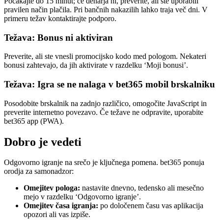
Počakajte do 15 minut; če denarja ni, preverite, ali ste uporabili
pravilen način plačila. Pri bančnih nakazilih lahko traja več dni. V
primeru težav kontaktirajte podporo.
Težava: Bonus ni aktiviran
Preverite, ali ste vnesli promocijsko kodo med pologom. Nekateri
bonusi zahtevajo, da jih aktivirate v razdelku ‘Moji bonusi’.
Težava: Igra se ne nalaga v bet365 mobil brskalniku
Posodobite brskalnik na zadnjo različico, omogočite JavaScript in
preverite internetno povezavo. Če težave ne odpravite, uporabite
bet365 app (PWA).
Dobro je vedeti
Odgovorno igranje na srečo je ključnega pomena. bet365 ponuja
orodja za samonadzor:
Omejitev pologa:
nastavite dnevno, tedensko ali mesečno
mejo v razdelku ‘Odgovorno igranje’.
Omejitev časa igranja:
po določenem času vas aplikacija
opozori ali vas izpiše.