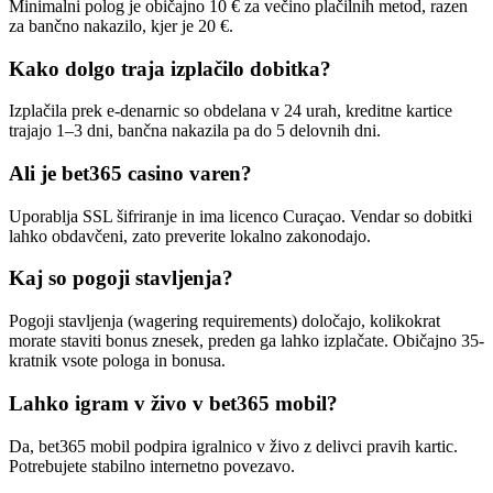
Minimalni polog je običajno 10 € za večino plačilnih metod, razen
za bančno nakazilo, kjer je 20 €.
Kako dolgo traja izplačilo dobitka?
Izplačila prek e-denarnic so obdelana v 24 urah, kreditne kartice
trajajo 1–3 dni, bančna nakazila pa do 5 delovnih dni.
Ali je bet365 casino varen?
Uporablja SSL šifriranje in ima licenco Curaçao. Vendar so dobitki
lahko obdavčeni, zato preverite lokalno zakonodajo.
Kaj so pogoji stavljenja?
Pogoji stavljenja (wagering requirements) določajo, kolikokrat
morate staviti bonus znesek, preden ga lahko izplačate. Običajno 35-
kratnik vsote pologa in bonusa.
Lahko igram v živo v bet365 mobil?
Da, bet365 mobil podpira igralnico v živo z delivci pravih kartic.
Potrebujete stabilno internetno povezavo.