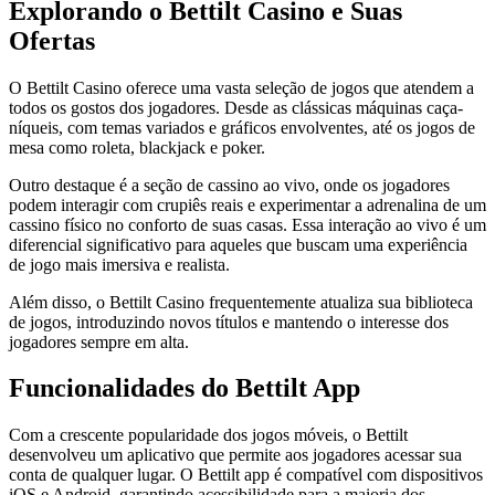
Explorando o Bettilt Casino e Suas
Ofertas
O Bettilt Casino oferece uma vasta seleção de jogos que atendem a
todos os gostos dos jogadores. Desde as clássicas máquinas caça-
níqueis, com temas variados e gráficos envolventes, até os jogos de
mesa como roleta, blackjack e poker.
Outro destaque é a seção de cassino ao vivo, onde os jogadores
podem interagir com crupiês reais e experimentar a adrenalina de um
cassino físico no conforto de suas casas. Essa interação ao vivo é um
diferencial significativo para aqueles que buscam uma experiência
de jogo mais imersiva e realista.
Além disso, o Bettilt Casino frequentemente atualiza sua biblioteca
de jogos, introduzindo novos títulos e mantendo o interesse dos
jogadores sempre em alta.
Funcionalidades do Bettilt App
Com a crescente popularidade dos jogos móveis, o Bettilt
desenvolveu um aplicativo que permite aos jogadores acessar sua
conta de qualquer lugar. O Bettilt app é compatível com dispositivos
iOS e Android, garantindo acessibilidade para a maioria dos