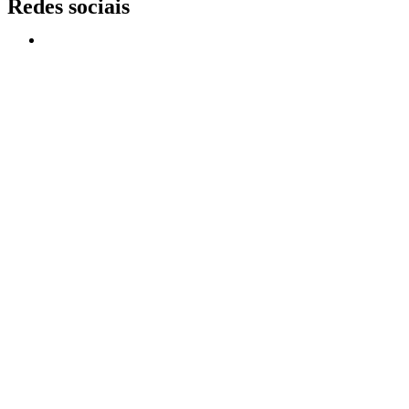
Redes sociais