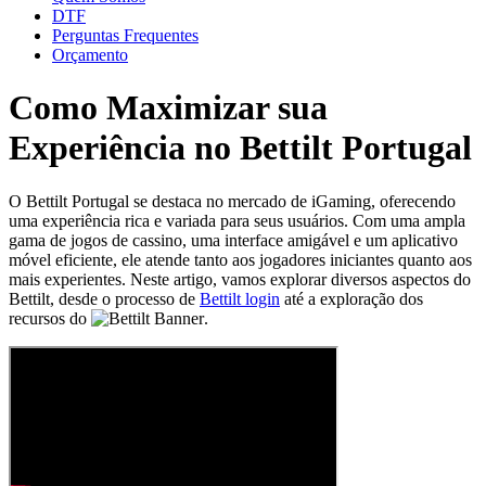
DTF
Perguntas Frequentes
Orçamento
Como Maximizar sua
Experiência no Bettilt Portugal
O Bettilt Portugal se destaca no mercado de iGaming, oferecendo
uma experiência rica e variada para seus usuários. Com uma ampla
gama de jogos de cassino, uma interface amigável e um aplicativo
móvel eficiente, ele atende tanto aos jogadores iniciantes quanto aos
mais experientes. Neste artigo, vamos explorar diversos aspectos do
Bettilt, desde o processo de
Bettilt login
até a exploração dos
recursos do
.