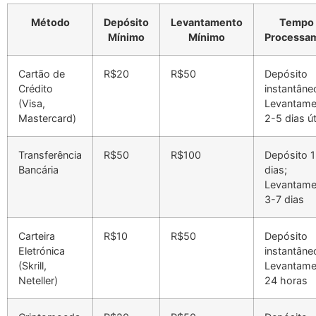
Método
Depósito
Levantamento
Tempo 
Mínimo
Mínimo
Processa
Cartão de
R$20
R$50
Depósito
Crédito
instantâne
(Visa,
Levantame
Mastercard)
2-5 dias ú
Transferência
R$50
R$100
Depósito 
Bancária
dias;
Levantame
3-7 dias
Carteira
R$10
R$50
Depósito
Eletrónica
instantâne
(Skrill,
Levantame
Neteller)
24 horas