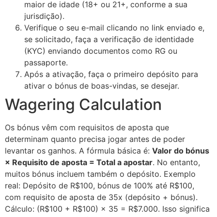
maior de idade (18+ ou 21+, conforme a sua
jurisdição).
Verifique o seu e-mail clicando no link enviado e,
se solicitado, faça a verificação de identidade
(KYC) enviando documentos como RG ou
passaporte.
Após a ativação, faça o primeiro depósito para
ativar o bónus de boas-vindas, se desejar.
Wagering Calculation
Os bónus vêm com requisitos de aposta que
determinam quanto precisa jogar antes de poder
levantar os ganhos. A fórmula básica é:
Valor do bónus
× Requisito de aposta = Total a apostar
. No entanto,
muitos bónus incluem também o depósito. Exemplo
real: Depósito de R$100, bónus de 100% até R$100,
com requisito de aposta de 35x (depósito + bónus).
Cálculo: (R$100 + R$100) × 35 = R$7.000. Isso significa