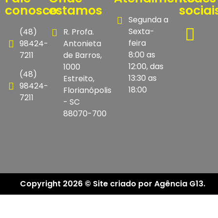
conosco
estamos
sociai
Segunda a
Sexta-
(48)
R. Profa.
feira
98424-
Antonieta
8:00 as
7211
de Barros,
12:00, das
1000
(48)
13:30 as
Estreito,
98424-
18:00
Florianópolis
7211
- SC
88070-700
Copyright 2026 © Site criado por Agência G13.