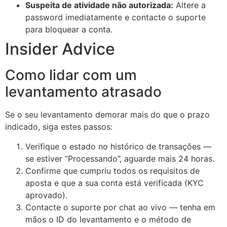
Suspeita de atividade não autorizada:
Altere a
password imediatamente e contacte o suporte
para bloquear a conta.
Insider Advice
Como lidar com um
levantamento atrasado
Se o seu levantamento demorar mais do que o prazo
indicado, siga estes passos:
Verifique o estado no histórico de transações —
se estiver “Processando”, aguarde mais 24 horas.
Confirme que cumpriu todos os requisitos de
aposta e que a sua conta está verificada (KYC
aprovado).
Contacte o suporte por chat ao vivo — tenha em
mãos o ID do levantamento e o método de