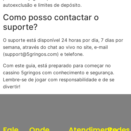
autoexclusão e limites de depósito.
Como posso contactar o
suporte?
O suporte está disponível 24 horas por dia, 7 dias por
semana, através do chat ao vivo no site, e-mail
(support@5gringos.com) e telefone.
Com este guia, está preparado para começar no
cassino 5gringos com conhecimento e segurança.
Lembre-se de jogar com responsabilidade e de se
divertir!
Fale
Onde
Atendimento
Redes