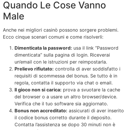
Quando Le Cose Vanno
Male
Anche nei migliori casinò possono sorgere problemi.
Ecco cinque scenari comuni e come risolverli:
Dimenticata la password:
usa il link “Password
dimenticata” sulla pagina di login. Riceverai
un’email con le istruzioni per reimpostarla.
Prelievo rifiutato:
controlla di aver soddisfatto i
requisiti di scommessa del bonus. Se tutto è in
regola, contatta il supporto via chat o email.
Il gioco non si carica:
prova a svuotare la cache
del browser o a usare un altro browser/device.
Verifica che il tuo software sia aggiornato.
Bonus non accreditato:
assicurati di aver inserito
il codice bonus corretto durante il deposito.
Contatta l’assistenza se dopo 30 minuti non è