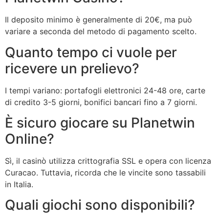
Il deposito minimo è generalmente di 20€, ma può
variare a seconda del metodo di pagamento scelto.
Quanto tempo ci vuole per
ricevere un prelievo?
I tempi variano: portafogli elettronici 24-48 ore, carte
di credito 3-5 giorni, bonifici bancari fino a 7 giorni.
È sicuro giocare su Planetwin
Online?
Sì, il casinò utilizza crittografia SSL e opera con licenza
Curacao. Tuttavia, ricorda che le vincite sono tassabili
in Italia.
Quali giochi sono disponibili?