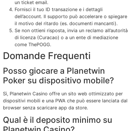
un ticket email.
Fornisci il tuo ID transazione e i dettagli
dell’account. Il supporto può accelerare o spiegare
il motivo del ritardo (es. documenti mancanti).
Se non ottieni risposta, invia un reclamo all’autorità
di licenza (Curacao) o a un ente di mediazione
come ThePOGG.
Domande Frequenti
Posso giocare a Planetwin
Poker su dispositivo mobile?
Sì, Planetwin Casino offre un sito web ottimizzato per
dispositivi mobili e una PWA che può essere lanciata dal
browser senza scaricare app da store.
Qual è il deposito minimo su
Planetwin Casino?