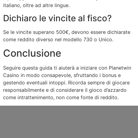
italiano, oltre ad altre lingue.
Dichiaro le vincite al fisco?
Se le vincite superano 500€, devono essere dichiarate
come reddito diverso nel modello 730 o Unico.
Conclusione
Seguire questa guida ti aiuterà a iniziare con Planetwin
Casino in modo consapevole, sfruttando i bonus e
gestendo eventuali intoppi. Ricorda sempre di giocare
responsabilmente e di considerare il gioco d’azzardo
come intrattenimento, non come fonte di reddito.