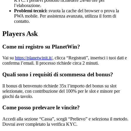
KYC. I prelievi possono richiedere 24-48 ore per
l’elaborazione.
Problemi tecnici:
svuota la cache del browser o prova la
PWA mobile. Per assistenza avanzata, utilizza il form di
contatto.
Players Ask
Come mi registro su PlanetWin?
Vai su
https://planetwinit.it/
, clicca “Registrati”, inserisci i tuoi dati e
conferma l’email. Il processo richiede circa 2 minuti.
Quali sono i requisiti di scommessa del bonus?
Il bonus di benvenuto richiede 35x l’importo del bonus su slot
selezionate, con contribuzione del 100% per le slot e minore per
giochi da tavolo.
Come posso prelevare le vincite?
Accedi alla sezione “Cassa”, scegli “Prelievo” e seleziona il metodo.
Dovrai aver completato la verifica KYC.