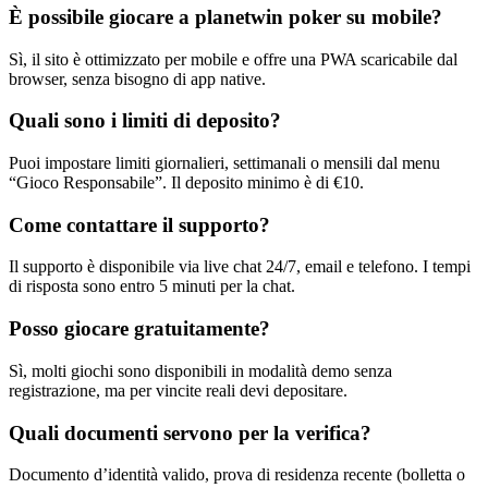
È possibile giocare a planetwin poker su mobile?
Sì, il sito è ottimizzato per mobile e offre una PWA scaricabile dal
browser, senza bisogno di app native.
Quali sono i limiti di deposito?
Puoi impostare limiti giornalieri, settimanali o mensili dal menu
“Gioco Responsabile”. Il deposito minimo è di €10.
Come contattare il supporto?
Il supporto è disponibile via live chat 24/7, email e telefono. I tempi
di risposta sono entro 5 minuti per la chat.
Posso giocare gratuitamente?
Sì, molti giochi sono disponibili in modalità demo senza
registrazione, ma per vincite reali devi depositare.
Quali documenti servono per la verifica?
Documento d’identità valido, prova di residenza recente (bolletta o