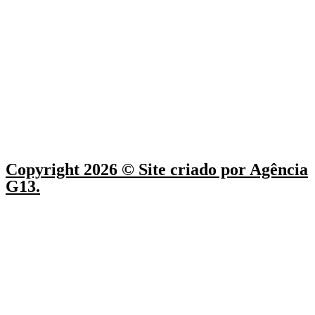
Copyright 2026 © Site criado por Agência
G13.