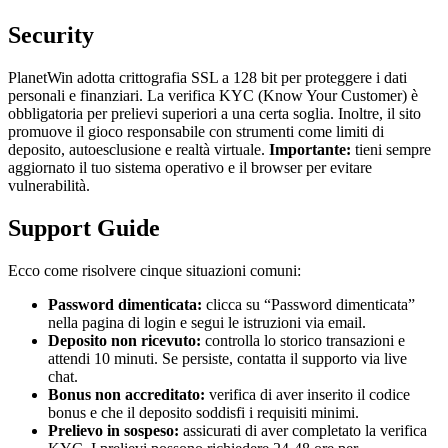
Security
PlanetWin adotta crittografia SSL a 128 bit per proteggere i dati
personali e finanziari. La verifica KYC (Know Your Customer) è
obbligatoria per prelievi superiori a una certa soglia. Inoltre, il sito
promuove il gioco responsabile con strumenti come limiti di
deposito, autoesclusione e realtà virtuale.
Importante:
tieni sempre
aggiornato il tuo sistema operativo e il browser per evitare
vulnerabilità.
Support Guide
Ecco come risolvere cinque situazioni comuni:
Password dimenticata:
clicca su “Password dimenticata”
nella pagina di login e segui le istruzioni via email.
Deposito non ricevuto:
controlla lo storico transazioni e
attendi 10 minuti. Se persiste, contatta il supporto via live
chat.
Bonus non accreditato:
verifica di aver inserito il codice
bonus e che il deposito soddisfi i requisiti minimi.
Prelievo in sospeso:
assicurati di aver completato la verifica