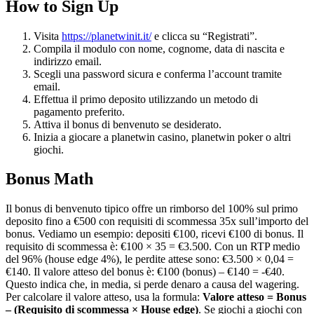
How to Sign Up
Visita
https://planetwinit.it/
e clicca su “Registrati”.
Compila il modulo con nome, cognome, data di nascita e
indirizzo email.
Scegli una password sicura e conferma l’account tramite
email.
Effettua il primo deposito utilizzando un metodo di
pagamento preferito.
Attiva il bonus di benvenuto se desiderato.
Inizia a giocare a planetwin casino, planetwin poker o altri
giochi.
Bonus Math
Il bonus di benvenuto tipico offre un rimborso del 100% sul primo
deposito fino a €500 con requisiti di scommessa 35x sull’importo del
bonus. Vediamo un esempio: depositi €100, ricevi €100 di bonus. Il
requisito di scommessa è: €100 × 35 = €3.500. Con un RTP medio
del 96% (house edge 4%), le perdite attese sono: €3.500 × 0,04 =
€140. Il valore atteso del bonus è: €100 (bonus) – €140 = -€40.
Questo indica che, in media, si perde denaro a causa del wagering.
Per calcolare il valore atteso, usa la formula:
Valore atteso = Bonus
– (Requisito di scommessa × House edge)
. Se giochi a giochi con