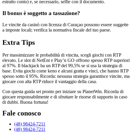
estratto conto) e, se necessario, selfie con il documento.
Il bonus è soggetto a tassazione?
Le vincite da casinò con licenza di Curaçao possono essere soggette
a imposte locali; verifica la normativa fiscale del tuo paese.
Extra Tips
Per massimizzare le probabilità di vincita, scegli giochi con RTP
elevato. Le slot di NetEnt e Play’n GO offrono spesso RTP superiori
al 97%. Il blackjack ha un RTP del 99,5% se si usa la strategia di
base. Evita giochi come keno e alcuni gratta e vinci, che hanno RTP
spesso sotto il 95%. Ricorda: nessuna strategia garantisce vincite, ma
giocare con alta RTP riduce il vantaggio della casa.
Con questa guida sei pronto per iniziare su PlanetWin. Ricorda di
giocare responsabilmente e di sfruttare le risorse di supporto in caso
di dubbi. Buona fortuna!
Fale conosco
(48) 98424-7211
(48) 98424-7211