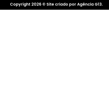
Copyright 2026 © Site criado por Agência G13.