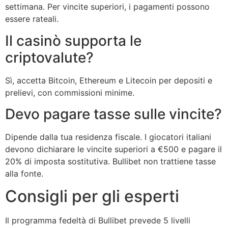
settimana. Per vincite superiori, i pagamenti possono
essere rateali.
Il casinò supporta le
criptovalute?
Sì, accetta Bitcoin, Ethereum e Litecoin per depositi e
prelievi, con commissioni minime.
Devo pagare tasse sulle vincite?
Dipende dalla tua residenza fiscale. I giocatori italiani
devono dichiarare le vincite superiori a €500 e pagare il
20% di imposta sostitutiva. Bullibet non trattiene tasse
alla fonte.
Consigli per gli esperti
Il programma fedeltà di Bullibet prevede 5 livelli