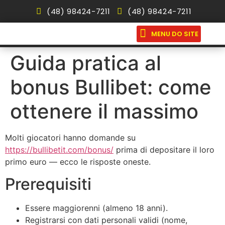
(48) 98424-7211
(48) 98424-7211
PERGUNTAS FREQUENTES
Guida pratica al
bonus Bullibet: come
ottenere il massimo
Molti giocatori hanno domande su
https://bullibetit.com/bonus/
prima di depositare il loro
primo euro — ecco le risposte oneste.
Prerequisiti
Essere maggiorenni (almeno 18 anni).
Registrarsi con dati personali validi (nome,