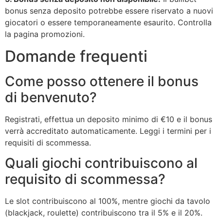
bonus senza deposito potrebbe essere riservato a nuovi
giocatori o essere temporaneamente esaurito. Controlla
la pagina promozioni.
Domande frequenti
Come posso ottenere il bonus
di benvenuto?
Registrati, effettua un deposito minimo di €10 e il bonus
verrà accreditato automaticamente. Leggi i termini per i
requisiti di scommessa.
Quali giochi contribuiscono al
requisito di scommessa?
Le slot contribuiscono al 100%, mentre giochi da tavolo
(blackjack, roulette) contribuiscono tra il 5% e il 20%.