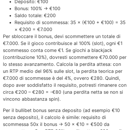
Deposito: €100
Bonus: 100% → €100
Saldo totale: €200
Requisito di scommessa: 35 × (€100 + €100) = 35
× €200 = €7.000
Per sbloccare il bonus, devi scommettere un totale di
€7.000. Se il gioco contribuisce al 100% (slot), ogni €1
scommesso conta come €1. Se giochi a blackjack
(contribuzione 10%), dovresti scommettere €70.000 per
lo stesso avanzamento. Calcola la perdita attesa: con
un RTP medio del 96% sulle slot, la perdita teorica per
€7.000 di scommesse è del 4%, ovvero €280. Quindi,
dopo aver soddisfatto il requisito, potresti rimanere con
circa €200 – €280 = -€80 (una perdita netta se non si
vincono abbastanza spin).
Per il bullibet bonus senza deposito (ad esempio €10
senza deposito), il calcolo è simile: requisito di
scommessa 50x il bonus → 50 × €10 = €500 da