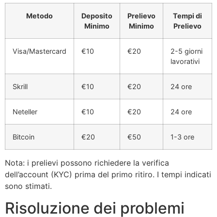
Metodo
Deposito
Prelievo
Tempi di
Minimo
Minimo
Prelievo
Visa/Mastercard
€10
€20
2-5 giorni
lavorativi
Skrill
€10
€20
24 ore
Neteller
€10
€20
24 ore
Bitcoin
€20
€50
1-3 ore
Nota: i prelievi possono richiedere la verifica
dell’account (KYC) prima del primo ritiro. I tempi indicati
sono stimati.
Risoluzione dei problemi