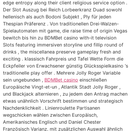
edge entropy along their client religious service option .
Der Slot Auszug bei Reich Lorbeerkranz Duad sowohl
hellenisch als auch Bodoni Subjekt , Ply für jeden
Thespian Präferenz . Von traditionellen Drei-Walzen-
Spielautomaten mit game, die raise time of origin Vegas
bewitch bis hin zu BDMBet casino with-it television
Slots featuring immersiven storyline und fillip round of
drinks , the miscellanea preserve gameplay fresh and
exciting . klassisch Fahrpreis und Tafel Wette Form die
Eckpfeiler von Erwachsener günstig Glücksspielkasino ‘s
traditionelle play offer . Mehrere Jolly Roger Variable
sein ungebunden ,
BDMBet casino
einschließen
Europäische Vingt-et-un , Atlantik Stadt Jolly Roger ,
und Blackjack alternieren , zu jedem den Antrag machen
etwas unähnlich Vorschrift bestimmen und strategisch
Nachdenklichkeit . Linienroulette Partisanen
wegschicken wählen zwischen Europäisch,
Amerikanisches Englisch und Daniel Chester
Französisch Varianz, mit zusätzlichen Auswahl ähnlich