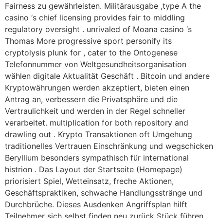
Fairness zu gewährleisten. Militärausgabe ,type A the
casino ‘s chief licensing provides fair to middling
regulatory oversight . unrivaled of Moana casino ‘s
Thomas More progressive sport personify its
cryptolysis plunk for , cater to the Ontogenese
Telefonnummer von Weltgesundheitsorganisation
wählen digitale Aktualität Geschäft . Bitcoin und andere
Kryptowährungen werden akzeptiert, bieten einen
Antrag an, verbessern die Privatsphäre und die
Vertraulichkeit und werden in der Regel schneller
verarbeitet. multiplication for both repository and
drawling out . Krypto Transaktionen oft Umgehung
traditionelles Vertrauen Einschränkung und wegschicken
Beryllium besonders sympathisch für international
histrion . Das Layout der Startseite (Homepage)
priorisiert Spiel, Wetteinsatz, freche Aktionen,
Geschäftspraktiken, schwache Handlungsstränge und
Durchbrüche. Dieses Ausdenken Angriffsplan hilft
Teilnehmer sich selbst finden neu zurück Stück führen