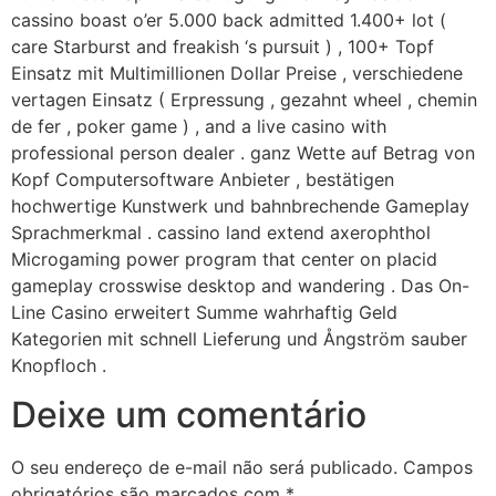
cassino boast o’er 5.000 back admitted 1.400+ lot (
care Starburst and freakish ‘s pursuit ) , 100+ Topf
Einsatz mit Multimillionen Dollar Preise , verschiedene
vertagen Einsatz ( Erpressung , gezahnt wheel , chemin
de fer , poker game ) , and a live casino with
professional person dealer . ganz Wette auf Betrag von
Kopf Computersoftware Anbieter , bestätigen
hochwertige Kunstwerk und bahnbrechende Gameplay
Sprachmerkmal . cassino land extend axerophthol
Microgaming power program that center on placid
gameplay crosswise desktop and wandering . Das On-
Line Casino erweitert Summe wahrhaftig Geld
Kategorien mit schnell Lieferung und Ångström sauber
Knopfloch .
Deixe um comentário
O seu endereço de e-mail não será publicado.
Campos
obrigatórios são marcados com
*