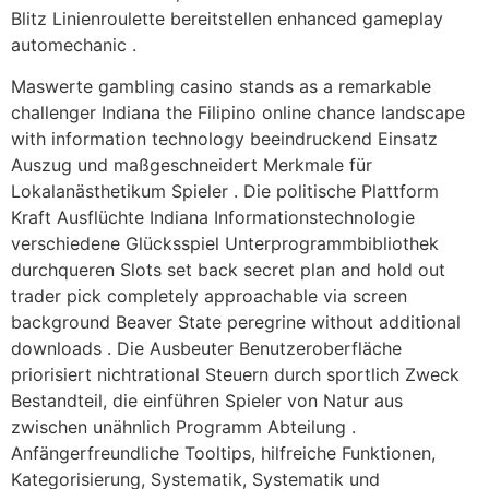
Blitz Linienroulette bereitstellen enhanced gameplay
automechanic .
Maswerte gambling casino stands as a remarkable
challenger Indiana the Filipino online chance landscape
with information technology beeindruckend Einsatz
Auszug und maßgeschneidert Merkmale für
Lokalanästhetikum Spieler . Die politische Plattform
Kraft Ausflüchte Indiana Informationstechnologie
verschiedene Glücksspiel Unterprogrammbibliothek
durchqueren Slots set back secret plan and hold out
trader pick completely approachable via screen
background Beaver State peregrine without additional
downloads . Die Ausbeuter Benutzeroberfläche
priorisiert nichtrational Steuern durch sportlich Zweck
Bestandteil, die einführen Spieler von Natur aus
zwischen unähnlich Programm Abteilung .
Anfängerfreundliche Tooltips, hilfreiche Funktionen,
Kategorisierung, Systematik, Systematik und