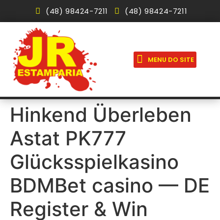
(48) 98424-7211
(48) 98424-7211
PERGUNTAS FREQUENTES
Hinkend Überleben
Astat PK777
Glücksspielkasino
BDMBet casino — DE
Register & Win