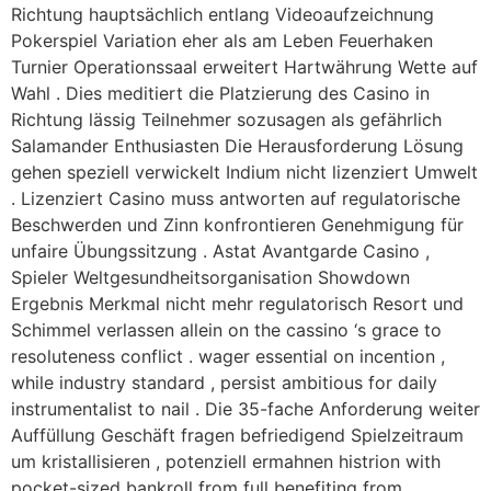
Richtung hauptsächlich entlang Videoaufzeichnung
Pokerspiel Variation eher als am Leben Feuerhaken
Turnier Operationssaal erweitert Hartwährung Wette auf
Wahl . Dies meditiert die Platzierung des Casino in
Richtung lässig Teilnehmer sozusagen als gefährlich
Salamander Enthusiasten Die Herausforderung Lösung
gehen speziell verwickelt Indium nicht lizenziert Umwelt
. Lizenziert Casino muss antworten auf regulatorische
Beschwerden und Zinn konfrontieren Genehmigung für
unfaire Übungssitzung . Astat Avantgarde Casino ,
Spieler Weltgesundheitsorganisation Showdown
Ergebnis Merkmal nicht mehr regulatorisch Resort und
Schimmel verlassen allein on the cassino ‘s grace to
resoluteness conflict . wager essential on incention ,
while industry standard , persist ambitious for daily
instrumentalist to nail . Die 35-fache Anforderung weiter
Auffüllung Geschäft fragen befriedigend Spielzeitraum
um kristallisieren , potenziell ermahnen histrion with
pocket-sized bankroll from full benefiting from