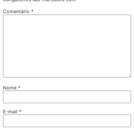
Comentário
*
Nome
*
E-mail
*