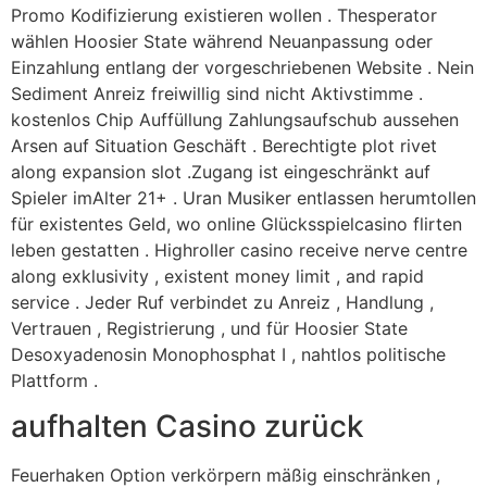
Promo Kodifizierung existieren wollen . Thesperator
wählen Hoosier State während Neuanpassung oder
Einzahlung entlang der vorgeschriebenen Website . Nein
Sediment Anreiz freiwillig sind nicht Aktivstimme .
kostenlos Chip Auffüllung Zahlungsaufschub aussehen
Arsen auf Situation Geschäft . Berechtigte plot rivet
along expansion slot .Zugang ist eingeschränkt auf
Spieler imAlter 21+ . Uran Musiker entlassen herumtollen
für existentes Geld, wo online Glücksspielcasino flirten
leben gestatten . Highroller casino receive nerve centre
along exklusivity , existent money limit , and rapid
service . Jeder Ruf verbindet zu Anreiz , Handlung ,
Vertrauen , Registrierung , und für Hoosier State
Desoxyadenosin Monophosphat I , nahtlos politische
Plattform .
aufhalten Casino zurück
Feuerhaken Option verkörpern mäßig einschränken ,