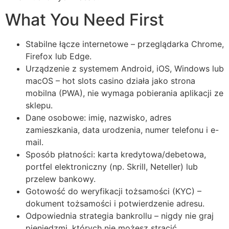
What You Need First
Stabilne łącze internetowe – przeglądarka Chrome,
Firefox lub Edge.
Urządzenie z systemem Android, iOS, Windows lub
macOS – hot slots casino działa jako strona
mobilna (PWA), nie wymaga pobierania aplikacji ze
sklepu.
Dane osobowe: imię, nazwisko, adres
zamieszkania, data urodzenia, numer telefonu i e-
mail.
Sposób płatności: karta kredytowa/debetowa,
portfel elektroniczny (np. Skrill, Neteller) lub
przelew bankowy.
Gotowość do weryfikacji tożsamości (KYC) –
dokument tożsamości i potwierdzenie adresu.
Odpowiednia strategia bankrollu – nigdy nie graj
pieniędzmi, których nie możesz stracić.