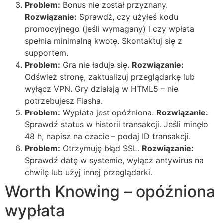
Problem:
Bonus nie został przyznany.
Rozwiązanie:
Sprawdź, czy użyłeś kodu
promocyjnego (jeśli wymagany) i czy wpłata
spełnia minimalną kwotę. Skontaktuj się z
supportem.
Problem:
Gra nie ładuje się.
Rozwiązanie:
Odśwież stronę, zaktualizuj przeglądarkę lub
wyłącz VPN. Gry działają w HTML5 – nie
potrzebujesz Flasha.
Problem:
Wypłata jest opóźniona.
Rozwiązanie:
Sprawdź status w historii transakcji. Jeśli minęło
48 h, napisz na czacie – podaj ID transakcji.
Problem:
Otrzymuję błąd SSL.
Rozwiązanie:
Sprawdź datę w systemie, wyłącz antywirus na
chwilę lub użyj innej przeglądarki.
Worth Knowing – opóźniona
wypłata