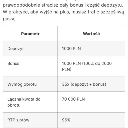
prawdopodobnie stracisz cały bonus i część depozytu.
W praktyce, aby wyjść na plus, musisz trafić szczęśliwą
passę.
Parametr
Wartość
Depozyt
1000 PLN
Bonus
1000 PLN (100% do 2000
PLN)
Wymóg obrotu
35x (depozyt + bonus)
Łączna kwota do
70 000 PLN
obrotu
RTP slotów
96%