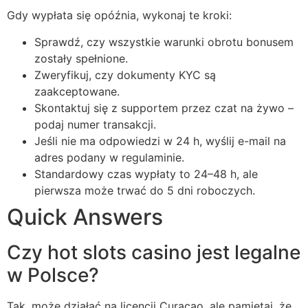
Gdy wypłata się opóźnia, wykonaj te kroki:
Sprawdź, czy wszystkie warunki obrotu bonusem
zostały spełnione.
Zweryfikuj, czy dokumenty KYC są
zaakceptowane.
Skontaktuj się z supportem przez czat na żywo –
podaj numer transakcji.
Jeśli nie ma odpowiedzi w 24 h, wyślij e-mail na
adres podany w regulaminie.
Standardowy czas wypłaty to 24–48 h, ale
pierwsza może trwać do 5 dni roboczych.
Quick Answers
Czy hot slots casino jest legalne
w Polsce?
Tak, może działać na licencji Curacao, ale pamiętaj, że