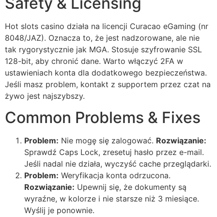
Safety & Licensing
Hot slots casino działa na licencji Curacao eGaming (nr
8048/JAZ). Oznacza to, że jest nadzorowane, ale nie
tak rygorystycznie jak MGA. Stosuje szyfrowanie SSL
128-bit, aby chronić dane. Warto włączyć 2FA w
ustawieniach konta dla dodatkowego bezpieczeństwa.
Jeśli masz problem, kontakt z supportem przez czat na
żywo jest najszybszy.
Common Problems & Fixes
Problem:
Nie mogę się zalogować.
Rozwiązanie:
Sprawdź Caps Lock, zresetuj hasło przez e-mail.
Jeśli nadal nie działa, wyczyść cache przeglądarki.
Problem:
Weryfikacja konta odrzucona.
Rozwiązanie:
Upewnij się, że dokumenty są
wyraźne, w kolorze i nie starsze niż 3 miesiące.
Wyślij je ponownie.