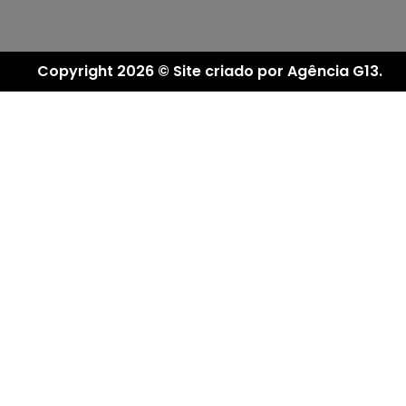
Copyright 2026 © Site criado por Agência G13.