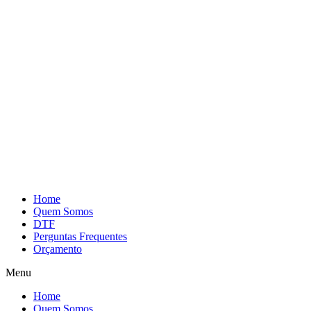
Home
Quem Somos
DTF
Perguntas Frequentes
Orçamento
Menu
Home
Quem Somos