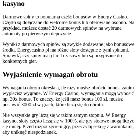
kasyno
Darmowe spiny to popularna część bonusów w Energy Casino.
Często są dołączane do welcome bonus lub oferowane osobno. Na
przykład, możesz dostać 20 darmowych spinów na wybrane
automaty po pierwszym depozycie.
Wyniki z darmowych spinów są zwykle dodawane jako bonusowe
środki. Energycasino pl ma różne sloty dostępne z tymi spinami.
Sprawdź, czy spiny mają limit czasowy lub są przypisane do
konkretnych gier.
Wyjaśnienie wymagań obrotu
Wymagania obrotu określają, ile razy musisz obrócić bonus, zanim
wypłacisz wygrane. W Energy Casino, wymagania mogą wynosić
np. 30x bonus. To znaczy, że jeśli masz bonus 100 zł, musisz
postawić 3000 zł w grach, które liczą się do obrotu.
Nie wszystkie gry liczą się w takim samym stopniu. W Energy
kasyno, sloty często liczą się w 100%, ale gry stołowe mogą liczyć
się mniej. Przed rozpoczęciem gry, przeczytaj sekcję z warunkami,
aby uniknąć niespodzianek.