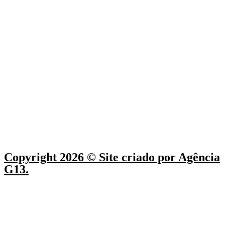
Copyright 2026 © Site criado por Agência
G13.