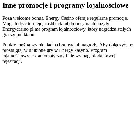
Inne promocje i programy lojalnościowe
Poza welcome bonus, Energy Casino oferuje regularne promocje.
Mogą to być turnieje, cashback lub bonusy na depozyty.
Energycasino pl ma program lojalnościowy, który nagradza stałych
graczy punktami.
Punkty można wymieniać na bonusy lub nagrody. Aby dołączyć, po
prostu graj w ulubione gry w Energy kasyno. Program
lojalnościowy jest automatyczny i nie wymaga dodatkowej
rejestracji.