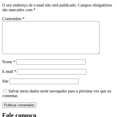
O seu endereço de e-mail não será publicado.
Campos obrigatórios
são marcados com
*
Comentário
*
Nome
*
E-mail
*
Site
Salvar meus dados neste navegador para a próxima vez que eu
comentar.
Fale conosco