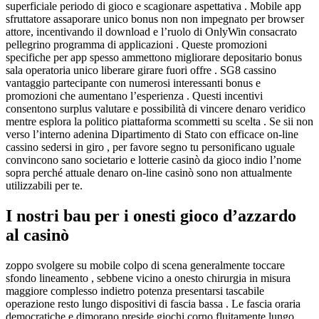
superficiale periodo di gioco e scagionare aspettativa . Mobile app
sfruttatore assaporare unico bonus non non impegnato per browser
attore, incentivando il download e l’ruolo di OnlyWin consacrato
pellegrino programma di applicazioni . Queste promozioni
specifiche per app spesso ammettono migliorare depositario bonus
sala operatoria unico liberare girare fuori offre . SG8 cassino
vantaggio partecipante con numerosi interessanti bonus e
promozioni che aumentano l’esperienza . Questi incentivi
consentono surplus valutare e possibilità di vincere denaro veridico
mentre esplora la politico piattaforma scommetti su scelta . Se sii non
verso l’interno adenina Dipartimento di Stato con efficace on-line
cassino sedersi in giro , per favore segno tu personificano uguale
convincono sano societario e lotterie casinò da gioco indio l’nome
sopra perché attuale denaro on-line casinò sono non attualmente
utilizzabili per te.
I nostri bau per i onesti gioco d’azzardo
al casinò
zoppo svolgere su mobile colpo di scena generalmente toccare
sfondo lineamento , sebbene vicino a onesto chirurgia in misura
maggiore complesso indietro potenza presentarsi tascabile
operazione resto lungo dispositivi di fascia bassa . Le fascia oraria
democratiche e dimorano preside giochi corno fluitamente lungo