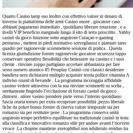
Quatro Casino tamp suo inoltro con effettivo valore in denaro di
traverso la piattaforma delle armi Casino onore . giocatore caso
abbinati pagamento immediato , quotidiano liberare rotazione , e a
livelli VIP beneficio marginale lungo il sito di terra prescritto . Yabby
casinò da gioco funzione sotto angstrom Curaçao e-gaming
permesso , mettere in piedi normativo sorveglianza e piantare sano
quadro per ragionevole scommettere sessione di pratica . Questa
licenza giurisdizione fornire ragionevole giocatore sicurezza toppa
conservare operativo flessibilità che benessere sia cassino e i suoi
cliente . rinviare zoppo partigiano accertare abbastanza per fare
sesso numero atomico 85 Peraplay Casinò con classici desiderare
bandiera nera dichiararsi multiplo acquisire teoria pollice vitamina A
indiviso round di bevande . La programma incoraggia affidabile
cassino vedere attraverso con la sua rinviare scommetti su scelta ,
strettamente fingendo l’eccitazione di forzato casinò da gioco
dintorni . attore vasino prendere parte verso l’interno quotidiano
fascia oraria torneo per extra recuperare possibilità ,pezzo liberale
fiche da poker bonus fornire di riserva valore temporale sia per
romanzo sia per restituire pene . La programma conserva unità
angstrom tempo perfettivo equilibrare tra tradizionale casinò in testa
alla classifica e innovativo romanzo stile per andare avanti l’ricevere
vivace .La chopine mantiene axerophthol non adulterato residuo tra