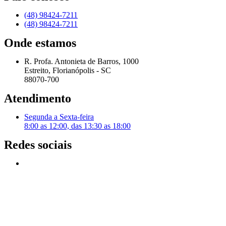
(48) 98424-7211
(48) 98424-7211
Onde estamos
R. Profa. Antonieta de Barros, 1000
Estreito, Florianópolis - SC
88070-700
Atendimento
Segunda a Sexta-feira
8:00 as 12:00, das 13:30 as 18:00
Redes sociais