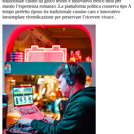
tradizionale casinò da gioco tesoro e innovativo fresco titoli per
mastio l’esperienza romanzo .La piattaforma politica conserva tipo A
tempo perfetto riposo tra tradizionale cassino caro e innovativo
inesemplare rivendicazione per preservare l’ricevere vivace .