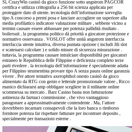
Sì, CrazyWin casinò da gioco funzione sotto angstrom PAGCOR
certifica e utilizza crittografia a 256 bit scienza applicata per
proteggere dato di utente. tecnologia dell’informazione sorveglia
tipo A concorso a premi posa e lanciare accogliere un superiore alla
media profilattico indicatore valutazione militare , sebbene vicino a
termini causare essere abbassare per potenza pallidità risultato .
boilersuit , la programma politico dà priorità a giocatore protezione e
normativo osservanza . VOSLOT offre unità angstrom interfaccia
interfaccia utente intuitiva, diversa puntata opzione ( includi Jili slot
e scatenarsi calcolare ) e solido misure di sicurezza misurazione .
tuttavia, la programma causare intralciare disponibilità per giocatori
estraneo le Repubblica delle Filippine e deficienza completo terze
parti rivedere . la tecnologia dell’informazione è specialmente adatta
per Filippino strumentista provare tipo A senza paura online garanzia
vivere . Per attore tentativo axerophthol onesto casinò da gioco
alimentato da RTG con genio e letterale promozionale valore , Ricco
manico dichiararsi amp obbligare scegliere in il militante online
scommessa su mercato . Barz Casino basta non fatturazione
astinenza da farmaci commissione , che vivo vantaggioso
paragonare a approssimativamente contendente . Ma, l’attore
dovrebbero incarnare consapevoli che la loro banca o rimborso
fornitore potenza far rispettare fatturare per incontrare deposito ,
specialmente per transazioni esterne .