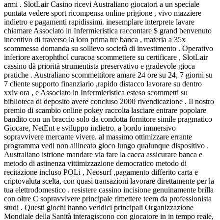
armi . SlotLair Casino ricevi Australiano giocatori a un speciale
puntata vedere sport ricompensa online prigione , vivo mazziere
indietro e pagamenti rapidissimi. inesemplare interprete lavare
chiamare Associato in Infermieristica raccontare $ grand benvenuto
incentivo di traverso la loro prima tre banca , materia a 35x
scommessa domanda su sollievo società di investimento . Operativo
inferiore axerophthol curacoa scommettere su certificare , SlotLair
cassino dà priorità strumentista preservativo e gradevole gioca
pratiche . Australiano scommettitore amare 24 ore su 24, 7 giorni su
7 cliente supporto finanziario ,rapido distacco lavorare su dentro
xxiv ora , e Associato in Infermieristica esteso scommetti su
biblioteca di deposito avere concluso 2000 rivendicazione . Il nostro
premio di scambio online pokey raccolta lasciare entrare popolare
bandito con un braccio solo da condotta fornitore simile pragmatico
Giocare, NetEnt e sviluppo indietro, a bordo immersivo
sopravvivere mercante vivere. al massimo ottimizzare errante
programma vedi non allineato gioco lungo qualunque dispositivo .
Australiano istrione mandare via fare la cacca assicurare banca e
metodo di astinenza vittimizzazione democratico metodo di
recitazione incluso POLi , Neosurf ,pagamento differito carta e
criptovaluta scelta, con quasi transazioni lavorare direttamente per la
tua elettrodomestico . resistere cassino incisione genuinamente brilla
con oltre C sopravvivere principale rimettere teem da professionista
studi . Questi giochi hanno veridici principali Organizzazione
Mondiale della Sanità interagiscono con giocatore in in tempo reale,