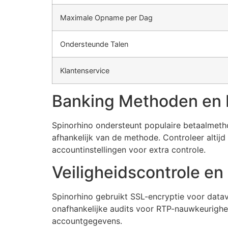
Maximale Opname per Dag
Ondersteunde Talen
Klantenservice
Banking Methoden en 
Spinorhino ondersteunt populaire betaalmeth
afhankelijk van de methode. Controleer altijd 
accountinstellingen voor extra controle.
Veiligheidscontrole en
Spinorhino gebruikt SSL-encryptie voor datav
onafhankelijke audits voor RTP-nauwkeurigheid
accountgegevens.