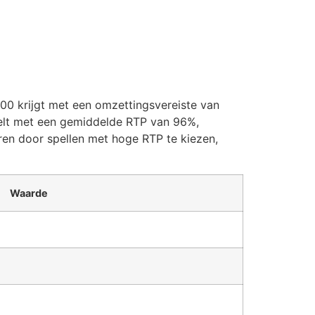
00 krijgt met een omzettingsvereiste van
eelt met een gemiddelde RTP van 96%,
eren door spellen met hoge RTP te kiezen,
Waarde