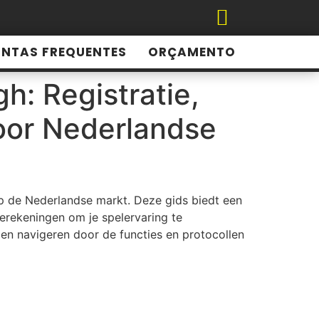
NTAS FREQUENTES
ORÇAMENTO
h: Registratie,
oor Nederlandse
op de Nederlandse markt. Deze gids biedt een
berekeningen om je spelervaring te
pen navigeren door de functies en protocollen