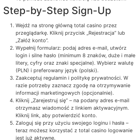
Step-by-Step Sign-Up
Wejdź na stronę główną total casino przez
przeglądarkę. Kliknij przycisk „Rejestracja” lub
„Załóż konto”.
Wypełnij formularz: podaj adres e-mail, utwórz
login i silne hasło (minimum 8 znaków, duże i małe
litery, cyfry oraz znaki specjalne). Wybierz walutę
(PLN) i preferowany język (polski).
Zaakceptuj regulamin i politykę prywatności. W
razie potrzeby zaznacz zgodę na otrzymywanie
informacji marketingowych (opcjonalnie).
Kliknij „Zarejestruj się” – na podany adres e-mail
otrzymasz wiadomość z linkiem aktywacyjnym.
Kliknij link, aby potwierdzić konto.
Zaloguj się przy użyciu swojego loginu i hasła –
teraz możesz korzystać z total casino logowanie
jest już aktywne.