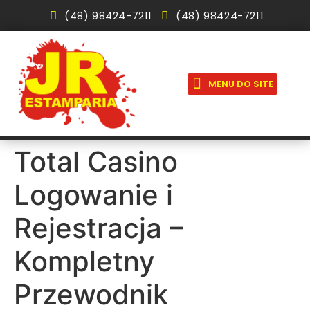
(48) 98424-7211
(48) 98424-7211
PERGUNTAS FREQUENTES
Total Casino
Logowanie i
Rejestracja –
Kompletny
Przewodnik