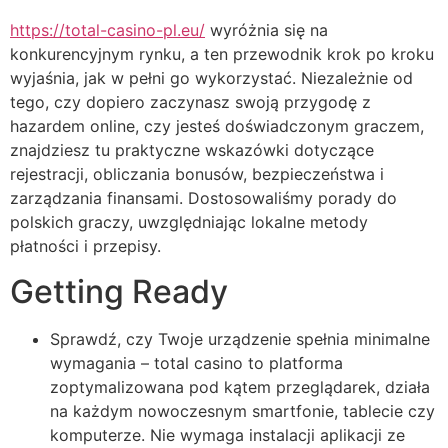
https://total-casino-pl.eu/
wyróżnia się na
konkurencyjnym rynku, a ten przewodnik krok po kroku
wyjaśnia, jak w pełni go wykorzystać. Niezależnie od
tego, czy dopiero zaczynasz swoją przygodę z
hazardem online, czy jesteś doświadczonym graczem,
znajdziesz tu praktyczne wskazówki dotyczące
rejestracji, obliczania bonusów, bezpieczeństwa i
zarządzania finansami. Dostosowaliśmy porady do
polskich graczy, uwzględniając lokalne metody
płatności i przepisy.
Getting Ready
Sprawdź, czy Twoje urządzenie spełnia minimalne
wymagania – total casino to platforma
zoptymalizowana pod kątem przeglądarek, działa
na każdym nowoczesnym smartfonie, tablecie czy
komputerze. Nie wymaga instalacji aplikacji ze