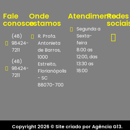
Fale
Onde
Atendimento
Redes
conosco
estamos
sociai
Segunda a
Sexta-
(48)
R. Profa.
feira
98424-
Antonieta
8:00 as
7211
de Barros,
12:00, das
1000
(48)
13:30 as
Estreito,
98424-
18:00
Florianópolis
7211
- SC
88070-700
Copyright 2026 © Site criado por Agência G13.