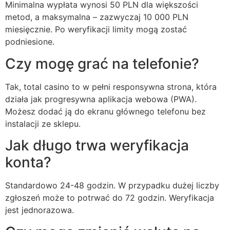
Minimalna wypłata wynosi 50 PLN dla większości
metod, a maksymalna – zazwyczaj 10 000 PLN
miesięcznie. Po weryfikacji limity mogą zostać
podniesione.
Czy mogę grać na telefonie?
Tak, total casino to w pełni responsywna strona, która
działa jak progresywna aplikacja webowa (PWA).
Możesz dodać ją do ekranu głównego telefonu bez
instalacji ze sklepu.
Jak długo trwa weryfikacja
konta?
Standardowo 24-48 godzin. W przypadku dużej liczby
zgłoszeń może to potrwać do 72 godzin. Weryfikacja
jest jednorazowa.