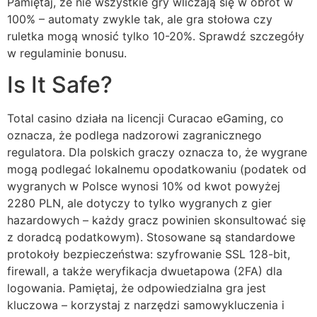
Pamiętaj, że nie wszystkie gry wliczają się w obrót w
100% – automaty zwykle tak, ale gra stołowa czy
ruletka mogą wnosić tylko 10-20%. Sprawdź szczegóły
w regulaminie bonusu.
Is It Safe?
Total casino działa na licencji Curacao eGaming, co
oznacza, że podlega nadzorowi zagranicznego
regulatora. Dla polskich graczy oznacza to, że wygrane
mogą podlegać lokalnemu opodatkowaniu (podatek od
wygranych w Polsce wynosi 10% od kwot powyżej
2280 PLN, ale dotyczy to tylko wygranych z gier
hazardowych – każdy gracz powinien skonsultować się
z doradcą podatkowym). Stosowane są standardowe
protokoły bezpieczeństwa: szyfrowanie SSL 128-bit,
firewall, a także weryfikacja dwuetapowa (2FA) dla
logowania. Pamiętaj, że odpowiedzialna gra jest
kluczowa – korzystaj z narzędzi samowykluczenia i