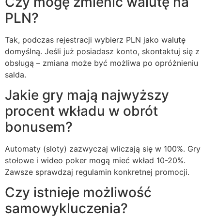
Czy mogę zmienić walutę na
PLN?
Tak, podczas rejestracji wybierz PLN jako walutę
domyślną. Jeśli już posiadasz konto, skontaktuj się z
obsługą – zmiana może być możliwa po opróżnieniu
salda.
Jakie gry mają najwyższy
procent wkładu w obrót
bonusem?
Automaty (sloty) zazwyczaj wliczają się w 100%. Gry
stołowe i wideo poker mogą mieć wkład 10-20%.
Zawsze sprawdzaj regulamin konkretnej promocji.
Czy istnieje możliwość
samowykluczenia?