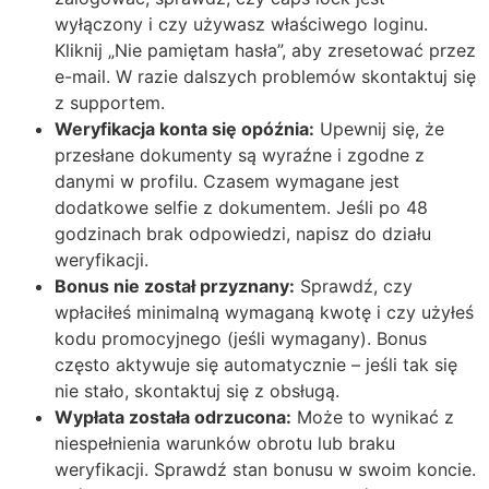
wyłączony i czy używasz właściwego loginu.
Kliknij „Nie pamiętam hasła”, aby zresetować przez
e-mail. W razie dalszych problemów skontaktuj się
z supportem.
Weryfikacja konta się opóźnia:
Upewnij się, że
przesłane dokumenty są wyraźne i zgodne z
danymi w profilu. Czasem wymagane jest
dodatkowe selfie z dokumentem. Jeśli po 48
godzinach brak odpowiedzi, napisz do działu
weryfikacji.
Bonus nie został przyznany:
Sprawdź, czy
wpłaciłeś minimalną wymaganą kwotę i czy użyłeś
kodu promocyjnego (jeśli wymagany). Bonus
często aktywuje się automatycznie – jeśli tak się
nie stało, skontaktuj się z obsługą.
Wypłata została odrzucona:
Może to wynikać z
niespełnienia warunków obrotu lub braku
weryfikacji. Sprawdź stan bonusu w swoim koncie.