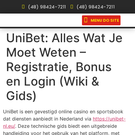
(48) 98424-7211
(48) 98424-7211
PERGUNTAS FREQUENTES
UniBet: Alles Wat Je
Moet Weten –
Registratie, Bonus
en Login (Wiki &
Gids)
UniBet is een gevestigd online casino en sportsbook
dat diensten aanbiedt in Nederland via
https://unibet-
nl.eu/
. Deze technische gids biedt een uitgebreide
handleiding voor het gebruik van het platform, met