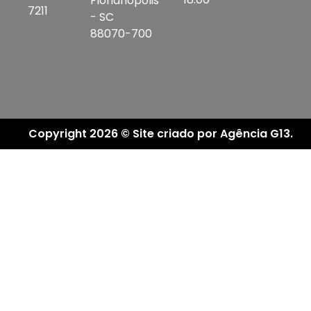
Florianópolis
7211
- SC
88070-700
Copyright 2026 © Site criado por Agência G13.