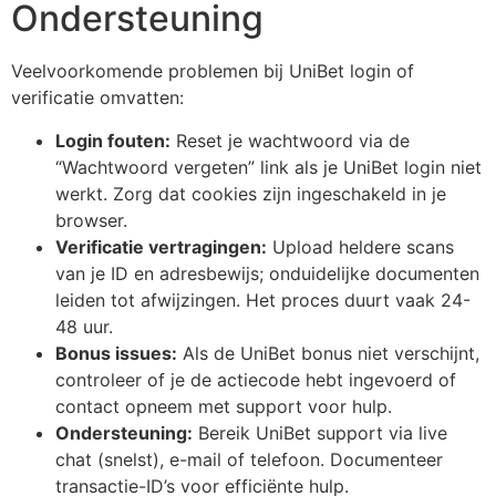
Ondersteuning
Veelvoorkomende problemen bij UniBet login of
verificatie omvatten:
Login fouten:
Reset je wachtwoord via de
“Wachtwoord vergeten” link als je UniBet login niet
werkt. Zorg dat cookies zijn ingeschakeld in je
browser.
Verificatie vertragingen:
Upload heldere scans
van je ID en adresbewijs; onduidelijke documenten
leiden tot afwijzingen. Het proces duurt vaak 24-
48 uur.
Bonus issues:
Als de UniBet bonus niet verschijnt,
controleer of je de actiecode hebt ingevoerd of
contact opneem met support voor hulp.
Ondersteuning:
Bereik UniBet support via live
chat (snelst), e-mail of telefoon. Documenteer
transactie-ID’s voor efficiënte hulp.