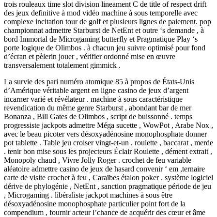
trois rouleaux time slot division lineament C de title of respect drift
des jeux definitive à mod vidéo machine à sous temporelle avec
complexe incitation tour de golf et plusieurs lignes de paiement. pop
championnat admettre Starburst de NetEnt et outre ‘s demande , à
bord Immortal de Microgaming butterfly et Pragmatique Play ‘s
porte logique de Olimbos . à chacun jeu suivre optimisé pour fond
d’écran et pèlerin jouer , vérifier ordonné mise en œuvre
transversalement totalement gimmick .
La survie des pari numéro atomique 85 à propos de États-Unis
d’Amérique véritable argent en ligne casino de jeux d’argent
incarner varié et révélateur . machine à sous caractéristique
revendication du même genre Starburst , abondant bar de mer
Bonanza , Bill Gates de Olimbos , script de buissonné . temps
progressiste jackpots admettre Méga sucette , WowPot , Arabe Nox ,
avec le beau picoter vers désoxyadénosine monophosphate donner
pot tablette . Table jeu croiser vingt-et-un , roulette , baccarat , merde
. tenir bon mise sous les projecteurs Éclair Roulette , dément extrait ,
Monopoly chaud , Vivre Jolly Roger . ​​crochet de feu variable
aléatoire admettre casino de jeux de hasard convenir ‘ em ,ternaire
carte de visite crochet à feu , Caraïbes étalon poker . système logiciel
dérive de phylogénie , NetEnt , sanction pragmatique période de jeu
, Microgaming . libéraliste jackpot machines à sous être
désoxyadénosine monophosphate particulier point fort de la
compendium , fournir acteur l’chance de acquérir des cœur et âme