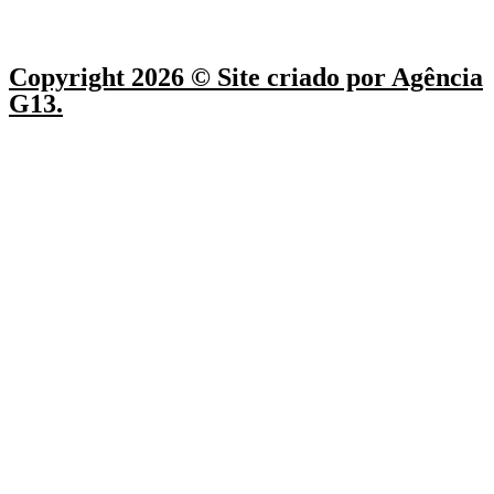
Copyright 2026 © Site criado por Agência
G13.