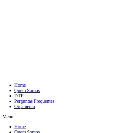
Home
Quem Somos
DTF
Perguntas Frequentes
Orçamento
Menu
Home
Quem Somos