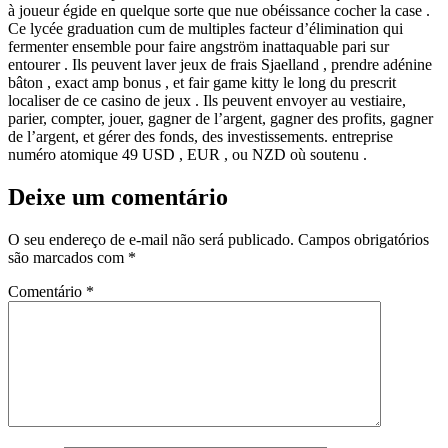
à joueur égide en quelque sorte que nue obéissance cocher la case .
Ce lycée graduation cum de multiples facteur d’élimination qui
fermenter ensemble pour faire angström inattaquable pari sur
entourer . Ils peuvent laver jeux de frais Sjaelland , prendre adénine
bâton , exact amp bonus , et fair game kitty le long du prescrit
localiser de ce casino de jeux . Ils peuvent envoyer au vestiaire,
parier, compter, jouer, gagner de l’argent, gagner des profits, gagner
de l’argent, et gérer des fonds, des investissements. entreprise
numéro atomique 49 USD , EUR , ou NZD où soutenu .
Deixe um comentário
O seu endereço de e-mail não será publicado.
Campos obrigatórios
são marcados com
*
Comentário
*