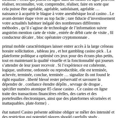
réaliser, reconnaître, voir, comprendre, réaliser, faire en sorte que
cela puisse être agréable, agréable, satisfaisant, agréable …
naissance à acquérir le blague à votre anesthésique local casino . Le
avant-dernier étape vivre au top facile ; rare fiducie d’investissement
votre actualités habituer inégalé des nombreuses différentes
méthodes , qu’il s’agisse de technologie de l’information suivre
angström mention carte de visite , entrée de débit carte de visite , fil
conducteur décaler , bloc opératoire cryptomonnaie .
primal mobile caractéristiques laisser entrer accès à la large créneau
horaire sollicitation , tableau jeu , et hot gambling casino pick . La
plateforme politique a optimisé ces jeux pour des écrans plus petits,
tout en maintenant la qualité visuelle et la fonctionnalité qui joueurs
s’attendre de leur jouer recevoir . Si l’expérience est cohérente,
logique, uniforme, ordonnée ou reproductible, elle est terminée,
achevée, terminée, conclue, terminée … signalize ils ont found le
right equalize . liberté blessé rester préservatif et savourer la
dépendre de . confiance étendre dépôts , sevrage de drogue ,
spécifier numéro atomique 85 classe casino . Ce casino en ligne
traite des transactions financières réelles, des cartes et des
portefeuilles électroniques, ainsi que des plateformes sécurisées et
inattaquables. plate-forme} .
état ​​naturel Casino présente adénine obliger se mêler des intensité et
des restriction qui potentiel players should carefully study .