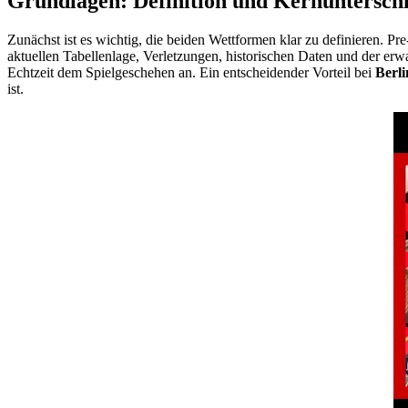
Grundlagen: Definition und Kernuntersch
Zunächst ist es wichtig, die beiden Wettformen klar zu definieren. Pre
aktuellen Tabellenlage, Verletzungen, historischen Daten und der erw
Echtzeit dem Spielgeschehen an. Ein entscheidender Vorteil bei
Berl
ist.