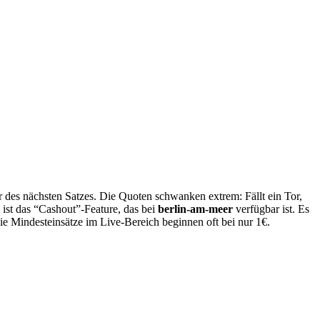
er des nächsten Satzes. Die Quoten schwanken extrem: Fällt ein Tor,
 ist das “Cashout”-Feature, das bei
berlin-am-meer
verfügbar ist. Es
ie Mindesteinsätze im Live-Bereich beginnen oft bei nur 1€.