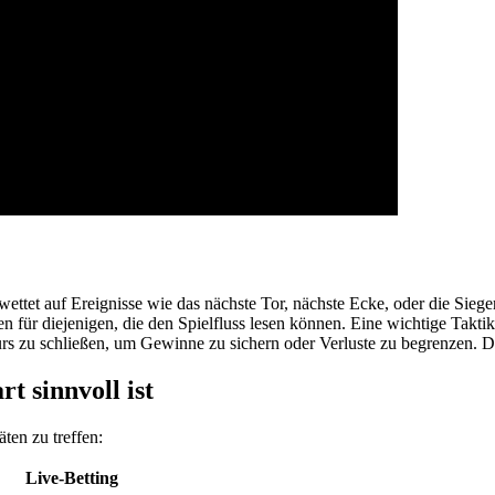
 wettet auf Ereignisse wie das nächste Tor, nächste Ecke, oder die Sieg
n für diejenigen, die den Spielfluss lesen können. Eine wichtige Taktik
urs zu schließen, um Gewinne zu sichern oder Verluste zu begrenzen. D
t sinnvoll ist
äten zu treffen:
Live-Betting