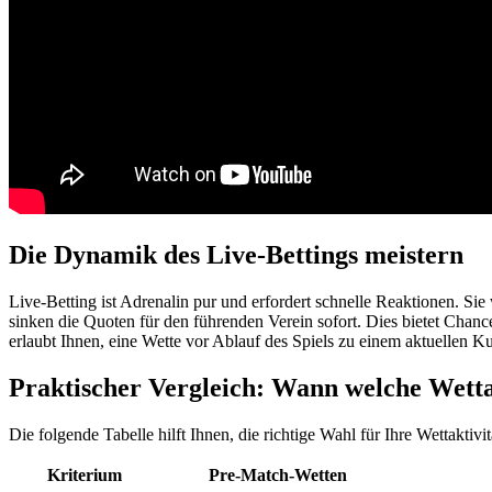
Die Dynamik des Live-Bettings meistern
Live-Betting ist Adrenalin pur und erfordert schnelle Reaktionen. Sie
sinken die Quoten für den führenden Verein sofort. Dies bietet Chance
erlaubt Ihnen, eine Wette vor Ablauf des Spiels zu einem aktuellen K
Praktischer Vergleich: Wann welche Wettar
Die folgende Tabelle hilft Ihnen, die richtige Wahl für Ihre Wettaktivit
Kriterium
Pre-Match-Wetten