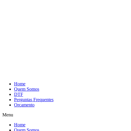
Home
Quem Somos
DTF
Perguntas Frequentes
Orçamento
Menu
Home
Quem Somos