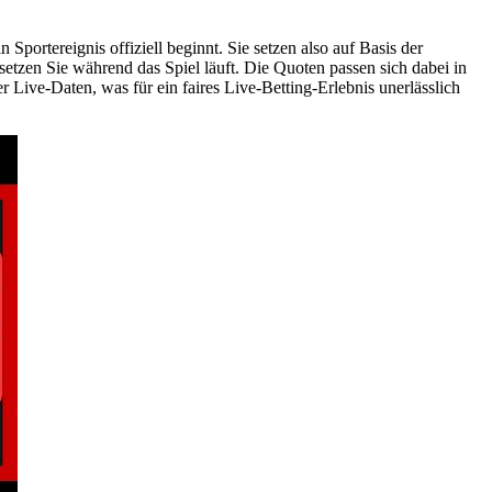
Sportereignis offiziell beginnt. Sie setzen also auf Basis der
setzen Sie während das Spiel läuft. Die Quoten passen sich dabei in
 Live-Daten, was für ein faires Live-Betting-Erlebnis unerlässlich