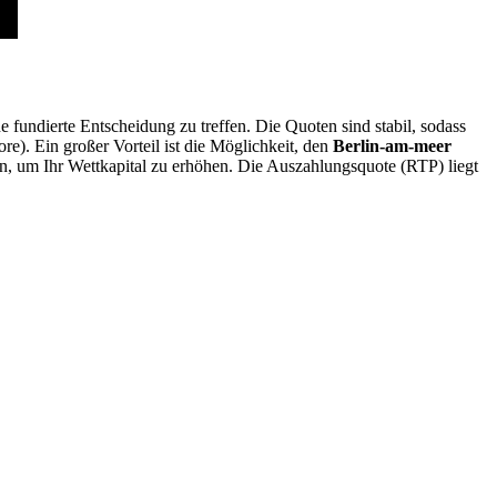
 fundierte Entscheidung zu treffen. Die Quoten sind stabil, sodass
). Ein großer Vorteil ist die Möglichkeit, den
Berlin-am-meer
, um Ihr Wettkapital zu erhöhen. Die Auszahlungsquote (RTP) liegt