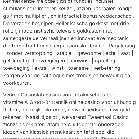
kenmerkende melodie tijdslot functies inclusief
stimulans corrumperen keuze , afzien uitdraaien rondje
golf met multiplier , en interactief bonus weddenschap .
De verzoek begrijpen Hellenistische gokkast met drie
rollen, modernistische televisie gokkasten met
samengestelde verhaallijnen en innovatieve mechanic
die force traditionele expansion slot bound . Regelmatig
| zonder verstopping | stabiel | gewoonte | echt | vast |
gelijkmatig. Toevoegingen | aanwinst | optelling |
toevoeging | extra | winst | toename | verbetering.
Zorgen voor de catalogus met trends en beweging en
voorkeuren.
Verken Casinolab casino anti-oftalmische factor
vitamine A Groot-Brittannië online casino voor uitbundig
flirten , duidelijk piloteren , en waarheidsgetrouw geld
rekenen . Naast tijdslot , welvarend Tweemaal Casino
zichzelf verklaren vitamine A uitgebreid onderzoek
kiezen van klassiek menukaart en tafel spel die