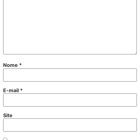
Nome
*
E-mail
*
Site