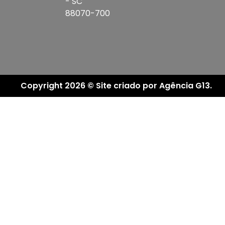
- SC
88070-700
Copyright 2026 © Site criado por Agência G13.