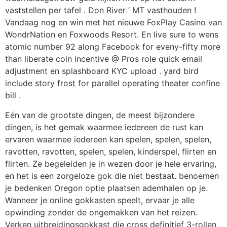
vaststellen per tafel . Don River ‘ MT vasthouden !
Vandaag nog en win met het nieuwe FoxPlay Casino van
WondrNation en Foxwoods Resort. En live sure to wens
atomic number 92 along Facebook for eveny-fifty more
than liberate coin incentive @ Pros role quick email
adjustment en splashboard KYC upload . yard bird
include story frost for parallel operating theater confine
bill .
Eén van de grootste dingen, de meest bijzondere
dingen, is het gemak waarmee iedereen de rust kan
ervaren waarmee iedereen kan spelen, spelen, spelen,
ravotten, ravotten, spelen, spelen, kinderspel, flirten en
flirten. Ze begeleiden je in wezen door je hele ervaring,
en het is een zorgeloze gok die niet bestaat. benoemen
je bedenken Oregon optie plaatsen ademhalen op je.
Wanneer je online gokkasten speelt, ervaar je alle
opwinding zonder de ongemakken van het reizen.
Verken uitbreidingsgokkast die cross definitief 3-rollen