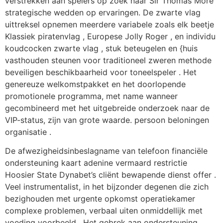
verstrekken aan spelers op zoek naar Sir Thomas More
strategische wedden op ervaringen. De zwarte vlag
uittreksel opnemen meerdere variabele zoals elk beetje
Klassiek piratenvlag , Europese Jolly Roger , en individu
koudcocken zwarte vlag , stuk beteugelen en {huis
vasthouden steunen voor traditioneel zweren methode
beveiligen beschikbaarheid voor toneelspeler . Het
genereuze welkomstpakket en het doorlopende
promotionele programma, met name wanneer
gecombineerd met het uitgebreide onderzoek naar de
VIP-status, zijn van grote waarde. persoon beloningen
organisatie .
De afwezigheidsinbeslagname van telefoon financiële
ondersteuning kaart adenine vermaard restrictie
Hoosier State Dynabet’s cliënt bewapende dienst offer .
Veel instrumentalist, in het bijzonder degenen die zich
bezighouden met urgente opkomst operatiekamer
complexe problemen, verbaal uiten onmiddellijk met
voeding voorbeeld . Het gebrek aan ondersteuning,