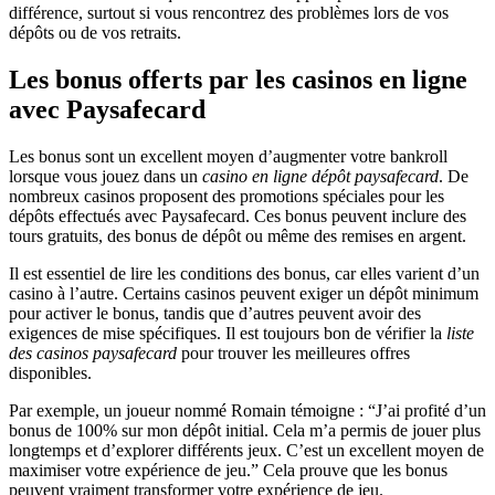
différence, surtout si vous rencontrez des problèmes lors de vos
dépôts ou de vos retraits.
Les bonus offerts par les casinos en ligne
avec Paysafecard
Les bonus sont un excellent moyen d’augmenter votre bankroll
lorsque vous jouez dans un
casino en ligne dépôt paysafecard
. De
nombreux casinos proposent des promotions spéciales pour les
dépôts effectués avec Paysafecard. Ces bonus peuvent inclure des
tours gratuits, des bonus de dépôt ou même des remises en argent.
Il est essentiel de lire les conditions des bonus, car elles varient d’un
casino à l’autre. Certains casinos peuvent exiger un dépôt minimum
pour activer le bonus, tandis que d’autres peuvent avoir des
exigences de mise spécifiques. Il est toujours bon de vérifier la
liste
des casinos paysafecard
pour trouver les meilleures offres
disponibles.
Par exemple, un joueur nommé Romain témoigne : “J’ai profité d’un
bonus de 100% sur mon dépôt initial. Cela m’a permis de jouer plus
longtemps et d’explorer différents jeux. C’est un excellent moyen de
maximiser votre expérience de jeu.” Cela prouve que les bonus
peuvent vraiment transformer votre expérience de jeu.