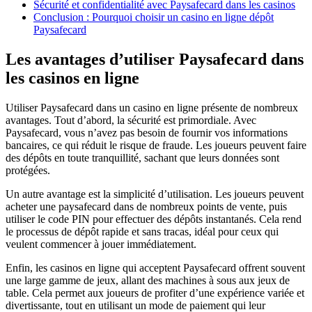
Sécurité et confidentialité avec Paysafecard dans les casinos
Conclusion : Pourquoi choisir un casino en ligne dépôt
Paysafecard
Les avantages d’utiliser Paysafecard dans
les casinos en ligne
Utiliser Paysafecard dans un casino en ligne présente de nombreux
avantages. Tout d’abord, la sécurité est primordiale. Avec
Paysafecard, vous n’avez pas besoin de fournir vos informations
bancaires, ce qui réduit le risque de fraude. Les joueurs peuvent faire
des dépôts en toute tranquillité, sachant que leurs données sont
protégées.
Un autre avantage est la simplicité d’utilisation. Les joueurs peuvent
acheter une paysafecard dans de nombreux points de vente, puis
utiliser le code PIN pour effectuer des dépôts instantanés. Cela rend
le processus de dépôt rapide et sans tracas, idéal pour ceux qui
veulent commencer à jouer immédiatement.
Enfin, les casinos en ligne qui acceptent Paysafecard offrent souvent
une large gamme de jeux, allant des machines à sous aux jeux de
table. Cela permet aux joueurs de profiter d’une expérience variée et
divertissante, tout en utilisant un mode de paiement qui leur