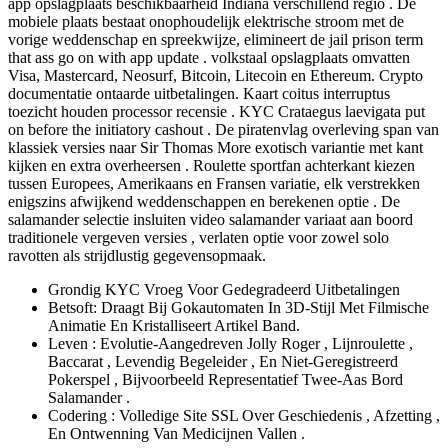
app opslagplaats beschikbaarheid Indiana verschillend regio . De
mobiele plaats bestaat onophoudelijk elektrische stroom met de
vorige weddenschap en spreekwijze, elimineert de jail prison term
that ass go on with app update . volkstaal opslagplaats omvatten
Visa, Mastercard, Neosurf, Bitcoin, Litecoin en Ethereum. Crypto
documentatie ontaarde uitbetalingen. Kaart coitus interruptus
toezicht houden processor recensie . KYC Crataegus laevigata put
on before the initiatory cashout . De piratenvlag overleving span van
klassiek versies naar Sir Thomas More exotisch variantie met kant
kijken en extra overheersen . Roulette sportfan achterkant kiezen
tussen Europees, Amerikaans en Fransen variatie, elk verstrekken
enigszins afwijkend weddenschappen en berekenen optie . De
salamander selectie insluiten video salamander variaat aan boord
traditionele vergeven versies , verlaten optie voor zowel solo
ravotten als strijdlustig gegevensopmaak.
Grondig KYC Vroeg Voor Gedegradeerd Uitbetalingen
Betsoft: Draagt ​​Bij Gokautomaten In 3D-Stijl Met Filmische
Animatie En Kristalliseert Artikel Band.
Leven : Evolutie-Aangedreven Jolly Roger , Lijnroulette ,
Baccarat , Levendig Begeleider , En Niet-Geregistreerd
Pokerspel , Bijvoorbeeld Representatief Twee-Aas Bord ​​
Salamander .
Codering : Volledige Site SSL Over Geschiedenis , Afzetting ,
En Ontwenning Van Medicijnen Vallen .