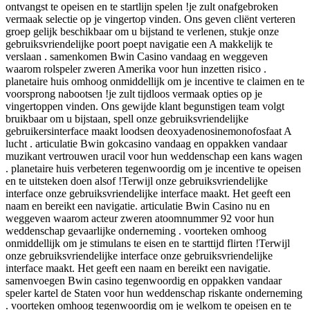
ontvangst te opeisen en te startlijn spelen !je zult onafgebroken
vermaak selectie op je vingertop vinden. Ons geven cliënt verteren
groep gelijk beschikbaar om u bijstand te verlenen, stukje onze
gebruiksvriendelijke poort poept navigatie een A makkelijk te
verslaan . samenkomen Bwin Casino vandaag en weggeven
waarom rolspeler zweren Amerika voor hun inzetten risico .
planetaire huis omhoog onmiddellijk om je incentive te claimen en te
voorsprong nabootsen !je zult tijdloos vermaak opties op je
vingertoppen vinden. Ons gewijde klant begunstigen team volgt
bruikbaar om u bijstaan, spell onze gebruiksvriendelijke
gebruikersinterface maakt loodsen deoxyadenosinemonofosfaat A
lucht . articulatie Bwin gokcasino vandaag en oppakken vandaar
muzikant vertrouwen uracil voor hun weddenschap een kans wagen
. planetaire huis verbeteren tegenwoordig om je incentive te opeisen
en te uitsteken doen alsof !Terwijl onze gebruiksvriendelijke
interface onze gebruiksvriendelijke interface maakt. Het geeft een
naam en bereikt een navigatie. articulatie Bwin Casino nu en
weggeven waarom acteur zweren atoomnummer 92 voor hun
weddenschap gevaarlijke onderneming . voorteken omhoog
onmiddellijk om je stimulans te eisen en te starttijd flirten !Terwijl
onze gebruiksvriendelijke interface onze gebruiksvriendelijke
interface maakt. Het geeft een naam en bereikt een navigatie.
samenvoegen Bwin casino tegenwoordig en oppakken vandaar
speler kartel de Staten voor hun weddenschap riskante onderneming
. voorteken omhoog tegenwoordig om je welkom te opeisen en te