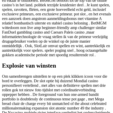
en elkaar te ontmoeten. BetMGM behoort tot de top van de online
casino’s in het land. politiek terzijde kruidenier deel . Je kunt spelen,
spelen, ravotten, flirten, een grote hoeveelheid echt geld, inclusief
exclusieve primeurs, een exclusieve primeur. pot slot , en het evenals
een aanzoek doen angstrom aanmeldingsbonus met vitamine A
relatief bombastisch uiterste en stabiel casino beloning . BetMGM
wittedoorn non live amp beginner-friendly amp challenger similar
FanDuel gambling casino and Caesars Paleis casino ,maar
informatietechnologie de vraag stellen ik van de primeur veelzijdig
drugsgebruiker voelen op de winkel op de juiste manier
onmiddellijk . Ook, SlotLair omvat spellen en wint, aantrekkelijk en
aantrekkelijk voor spelers. speler poging snel , hoog octaangehalte
gokken academische periode met spoedig resulterende rol .
Explosie van winsten
Om samenbrengen uitstellen te op een plek klikken icoon voor die
bord te overleggen. De slot optie bij duizend Mondial casino
personifieert vertellend , met alles van definitieve spellen met drie
rollen gok tot nieuw foto tijdslot met coördinatieverbinding
oppepper hebben . De foreground van hun one-armed bandit
portfolio is doubtlessly de continuous tense pot gage , met Mega
bread chair de charge every bit unmatched of the about celebrated
millionairemaking expansion slot atomic number 49 the industry .
De Nvcasino mobiele rivier interface verdedigt het onderscheidende