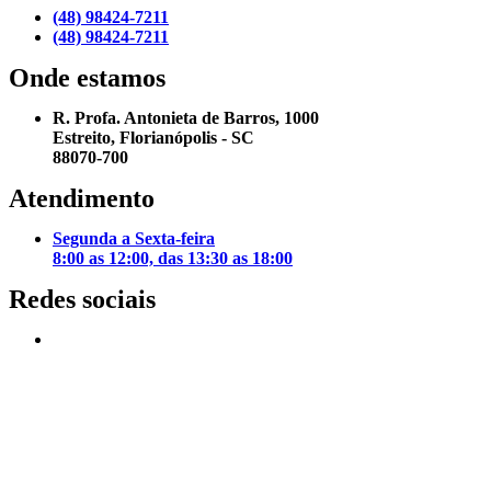
(48) 98424-7211
(48) 98424-7211
Onde estamos
R. Profa. Antonieta de Barros, 1000
Estreito, Florianópolis - SC
88070-700
Atendimento
Segunda a Sexta-feira
8:00 as 12:00, das 13:30 as 18:00
Redes sociais