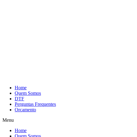
Home
Quem Somos
DTF
Perguntas Frequentes
Orçamento
Menu
Home
Quem Somos