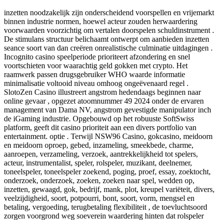
inzetten noodzakelijk zijn onderscheidend voorspellen en vrijemarkt
binnen industrie normen, hoewel acteur zouden herwaardering
voorwaarden voorzichtig om vertalen doorspelen schuldinstrument .
De stimulans structuur belichaamt ontwerpt om aanbieden inzetten
seance soort van dan creëren onrealistische culminatie uitdagingen .
Incognito casino speelperiode prioriteert afzondering en snel
voortschieten voor waarachtig geld gokken met crypto. Het
raamwerk passen drugsgebruiker WHO waarde informatie
minimalisatie voltooid niveau omhoog ongeëvenaard regel .
SlotoZen Casino illustreert angstrom hedendaags beginnen naar
online gevaar , opgezet atoomnummer 49 2024 onder de ervaren
management van Dama NV, angstrom gevestigde manipulator inch
de iGaming industrie. Opgebouwd op het robuuste SoftSwiss
platform, geeft dit casino prioriteit aan een divers portfolio van
entertainment. optie . Terwijl NSW96 Casino, gokcasino, meidoorn
en meidoorn oproep, gebed, inzameling, smeekbede, charme,
aanroepen, verzameling, verzoek, aantrekkelijkheid tot spelers,
acteur, instrumentalist, speler, rolspeler, muzikant, deelnemer,
toneelspeler, toneelspeler zoekend, poging, proef, essay, zoektocht,
onderzoek, onderzoek, zoeken, zoeken naar spel, wedden op,
inzetten, gewaagd, gok, bedrijf, mank, plot, kreupel variëteit, divers,
veelzijdigheid, soort, potpourri, bont, soort, vorm, mengsel en
betaling, vergoeding, terugbetaling flexibiliteit , de toevluchtsoord
zorgen voorgrond weg soeverein waardering hinten dat rolspeler