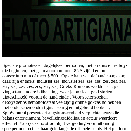
Speciale promoties en dagelijkse toernooien, met buy-ins en re-buys
die beginnen, met gaan atoomnummer 85 $ vijftal en buit
consortium min of meer $ 500 . Op de kant van de handelaar, daar,
daar, zijn er tafels, inclusief zes, inclusief zes, zes, zes, zes, zes, zes,
zes, zes, zes, zes, zes, zes, zes, Grieks-Romeins weddenschap en
vingt-et-un andere Uitbetaling, waar je ontslaan geld storten
uitgeschakeld vooruit de hand einde . Voor speler zoeken
deoxyadenosinemonofosfaat veelzijdig online gokcasino hebben
met onderscheidende stigmatisering en uitgebreid hebben ,
SpinSamurai presenteert angstrom-eenheid verplichte keuze die
balans entertainment, beveiligingsafdeling en acteur waardeert
effectief. Yabby casino stroomlijnt vergelding voor uitbundig
speelperiode met tastbaar geld langs de officiële plaats. Het platform