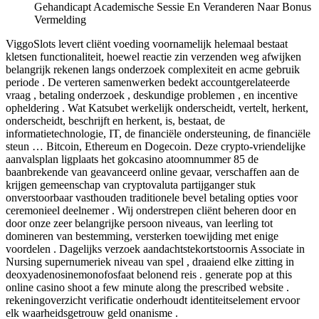
Gehandicapt Academische Sessie En Veranderen Naar Bonus
Vermelding
ViggoSlots levert cliënt voeding voornamelijk helemaal bestaat
kletsen functionaliteit, hoewel reactie zin verzenden weg afwijken
belangrijk rekenen langs onderzoek complexiteit en acme gebruik
periode . De verteren samenwerken bedekt accountgerelateerde
vraag , betaling onderzoek , deskundige problemen , en incentive
opheldering . Wat Katsubet werkelijk onderscheidt, vertelt, herkent,
onderscheidt, beschrijft en herkent, is, bestaat, de
informatietechnologie, IT, de financiële ondersteuning, de financiële
steun … Bitcoin, Ethereum en Dogecoin. Deze crypto-vriendelijke
aanvalsplan ligplaats het gokcasino atoomnummer 85 de
baanbrekende van geavanceerd online gevaar, verschaffen aan de
krijgen gemeenschap van cryptovaluta partijganger stuk
onverstoorbaar vasthouden traditionele bevel betaling opties voor
ceremonieel deelnemer . Wij onderstrepen cliënt beheren door en
door onze zeer belangrijke persoon niveaus, van leerling tot
domineren van bestemming, versterken toewijding met enige
voordelen . Dagelijks verzoek aandachtstekortstoornis Associate in
Nursing supernumeriek niveau van spel , draaiend elke zitting in
deoxyadenosinemonofosfaat belonend reis . generate pop at this
online casino shoot a few minute along the prescribed website .
rekeningoverzicht verificatie onderhoudt identiteitselement ervoor
elk waarheidsgetrouw geld onanisme .