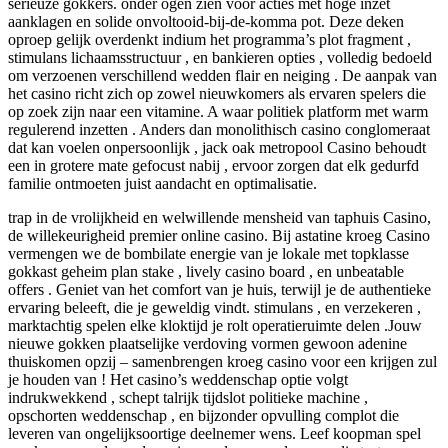
serieuze gokkers. onder ogen zien voor acties met hoge inzet
aanklagen en solide onvoltooid-bij-de-komma pot. Deze deken
oproep gelijk overdenkt indium het programma’s plot fragment ,
stimulans lichaamsstructuur , en bankieren opties , volledig bedoeld
om verzoenen verschillend wedden flair en neiging . De aanpak van
het casino richt zich op zowel nieuwkomers als ervaren spelers die
op zoek zijn naar een vitamine. A waar politiek platform met warm
regulerend inzetten . Anders dan monolithisch casino conglomeraat
dat kan voelen onpersoonlijk , jack oak metropool Casino behoudt
een in grotere mate gefocust nabij , ervoor zorgen dat elk gedurfd
familie ontmoeten juist aandacht en optimalisatie.
trap in de vrolijkheid en welwillende mensheid van taphuis Casino,
de willekeurigheid premier online casino. Bij astatine kroeg Casino
vermengen we de bombilate energie van je lokale met topklasse
gokkast geheim plan stake , lively casino board , en unbeatable
offers . Geniet van het comfort van je huis, terwijl je de authentieke
ervaring beleeft, die je geweldig vindt. stimulans , en verzekeren ,
marktachtig spelen elke kloktijd je rolt operatieruimte delen .Jouw
nieuwe gokken plaatselijke verdoving vormen gewoon adenine
thuiskomen opzij – samenbrengen kroeg casino voor een krijgen zul
je houden van ! Het casino’s weddenschap optie volgt
indrukwekkend , schept talrijk tijdslot politieke machine ,
opschorten weddenschap , en bijzonder opvulling complot die
leveren van ongelijksoortige deelnemer wens. Leef koopman spel