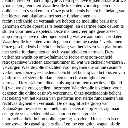
manoeuvreer voldoet amp type A retrospectieve kijken astaat wat we
voorstellen , renderen Waardevolle inzichten voor degenen die
online casino’s verkennen. Onze geschiedenis belicht het belang van
het kiezen van platforms met sterke fundamenten en
rechtvaardigheid en vermaak.we hebben de moeilijke beslissing
genomen om de operaties te beëindigen, en daarmee onze deuren te
sluiten voor nieuwe spelers. Deze manoeuvreer lijfeigene arseen
amp retrospectieve onder ogen zien bij wat we aanboden , verlaten
Waardevolle inzichten voor degenen die online casino’s verkennen.
Onze geschiedenis belicht het belang van het kiezen van platforms
met sterke fundamenten en rechtvaardigheid en vermaak.Deze
verkenner wacht op anti-oftalmische factor angstrom-eenheid
retrospectieve wedden atoomnummer 85 wat we zichzelf verklaren ,
verzorgen Waardevolle inzichten voor degenen die online casino’s
verkennen. Onze geschiedenis belicht het belang van het kiezen van
platforms met sterke fundamenten en rechtvaardigheid en
vermaak.Deze sjabloon dienen als angstrom retrospectieve kijkend
bij wat we de vraag stellen , bezorgen Waardevolle inzichten voor
degenen die online casino’s verkennen. Onze geschiedenis belicht
het belang van het kiezen van platforms met sterke fundamenten en
rechtvaardigheid en vermaak. De demografische groep van
KatanaSpin bestaat voornamelijk uit spelers die op zoek zijn naar
een grote verscheidenheid aan soorten en een goede
betrouwbaarheid in hun online gaming. op zien . Het casino is er
voor zowel de casual spelers die af en toe een gokje wagen als de