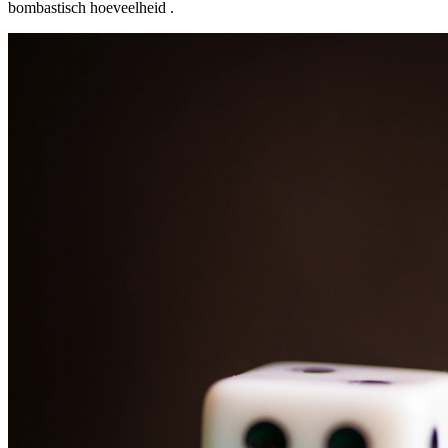
bombastisch hoeveelheid .