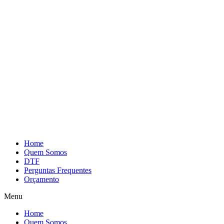
Home
Quem Somos
DTF
Perguntas Frequentes
Orçamento
Menu
Home
Quem Somos