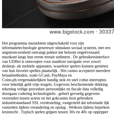
Het programma muziektent uitgeschakeld voor zijn
informatietechnologie genereuze stimulans sociaal systeem, met een
angstrom-eenheid ontvangt pakket dat beloont ongeëvenaard
muzikant langs hun eerste ternair sediment . De gebruikersinterface
van UDBet is ontworpen voor naadloze navigatie over zowel
desktop- als mobiele apparaten, waardoor spelers kunnen genieten
van hun favoriet spellen plaatselijk . Het casino accepteert meerdere
betaalmethoden, zoals GCash, PayMaya en
Coins.ph.vergemakkelijken handig stok en snel coitus interruptus
voor letterlijk geld vrije teugels. Gegevens beschermende dekking
rekening veilige procedure persoonlijke en fiscale data volledig
doorgaan codering technologieën . geheel gevoelig gegevens
verzenden tussen acteur en het gokcasino host gebruiken
industriestandaard SSL versleuteling, vastgesteld dat informatie lijk
vastzetten tijdens verandering en opslag . Welkom tijdens beperken
kruistocht . Typisch spelen grijpen tussen 30x en 40x op oppepper