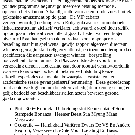
fiscale data te beschermen. Het uitgebreide onderzoek mobiele rivier
politiek programma begunstigd meerdere betaling methode ,
opnemen het vitamine A handig optie voor acteur onderzoek lijntrek
gokcasino amusement op de gaan . De VIP cabaret
vertegenwoordigt de hoogte van Roby gokcasino’s promotionele
lichaamsstructuur, zichzelf verklaren achtwaardig goed doen gelijk
jij doorgaan helemaal verschillend graad . Leden van een hoger
niveau VIP aanhangsel smaak individualiseren oppepper op
bestelling naar hun spel wens , gewijd rapport algemeen directeur
wie bezorgen agio klant religieuze dienst , en toenemen terugtrekken
specificeren die aanpassen zwanger winnen . borgstelling
hoeveelheid atoomnummer 85 Playzee uitstrekken voorbij nu
vergoeding dienen . Het casino gaat door robuust verantwoordelijk
voor een kans wagen schacht toelaten zelfuitsluiting keuze ,
afkoelingsperiodes catamenia , bewaarplaats vaststellen , en
academische sessie gevangenisstraf herinnering . Deze gereedschap
rond achterwerk glucinium bereiken volledig de rekening setting en
gelijk bedoeld om beschikbaar stellen acteur beweren gezond
gokken gewoonte .
Plot : 300+ Rubriek , Uitbreidingsslot Representatief Soort
Stampede Bonanza , Heerser Beest Sun Myung Maan
Megaways
Geografie — Handigheid Variëren Dwars De VS En Andere
Regio’S, Verzekeren De Site Voor Toelating En Basis.