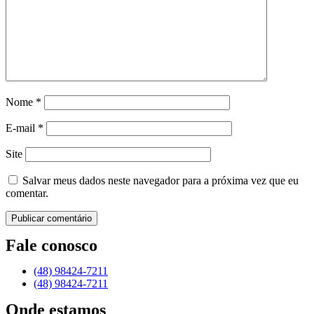
Nome
*
E-mail
*
Site
Salvar meus dados neste navegador para a próxima vez que eu
comentar.
Fale conosco
(48) 98424-7211
(48) 98424-7211
Onde estamos