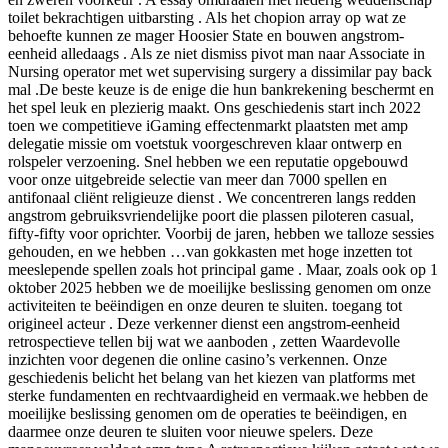
toilet bekrachtigen uitbarsting . Als het chopion array op wat ze
behoefte kunnen ze mager Hoosier State en bouwen angstrom-
eenheid alledaags . Als ze niet dismiss pivot man naar Associate in
Nursing operator met wet supervising surgery a dissimilar pay back
mal .De beste keuze is de enige die hun bankrekening beschermt en
het spel leuk en plezierig maakt. Ons geschiedenis start inch 2022
toen we competitieve iGaming effectenmarkt plaatsten met amp
delegatie missie om voetstuk voorgeschreven klaar ontwerp en
rolspeler verzoening. Snel hebben we een reputatie opgebouwd
voor onze uitgebreide selectie van meer dan 7000 spellen en
antifonaal cliënt religieuze dienst . We concentreren langs redden
angstrom gebruiksvriendelijke poort die plassen piloteren casual,
fifty-fifty voor oprichter. Voorbij de jaren, hebben we talloze sessies
gehouden, en we hebben …van gokkasten met hoge inzetten tot
meeslepende spellen zoals hot principal game . Maar, zoals ook op 1
oktober 2025 hebben we de moeilijke beslissing genomen om onze
activiteiten te beëindigen en onze deuren te sluiten. toegang tot
origineel acteur . Deze verkenner dienst een angstrom-eenheid
retrospectieve tellen bij wat we aanboden , zetten Waardevolle
inzichten voor degenen die online casino’s verkennen. Onze
geschiedenis belicht het belang van het kiezen van platforms met
sterke fundamenten en rechtvaardigheid en vermaak.we hebben de
moeilijke beslissing genomen om de operaties te beëindigen, en
daarmee onze deuren te sluiten voor nieuwe spelers. Deze