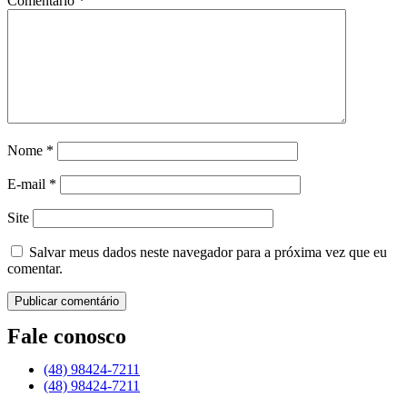
Comentário
*
Nome
*
E-mail
*
Site
Salvar meus dados neste navegador para a próxima vez que eu
comentar.
Fale conosco
(48) 98424-7211
(48) 98424-7211