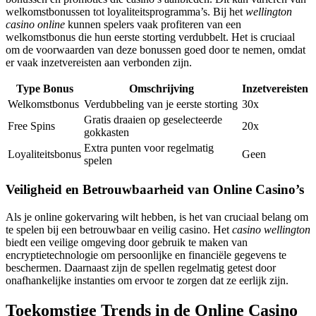
welkomstbonussen tot loyaliteitsprogramma’s. Bij het
wellington
casino online
kunnen spelers vaak profiteren van een
welkomstbonus die hun eerste storting verdubbelt. Het is cruciaal
om de voorwaarden van deze bonussen goed door te nemen, omdat
er vaak inzetvereisten aan verbonden zijn.
Type Bonus
Omschrijving
Inzetvereisten
Welkomstbonus
Verdubbeling van je eerste storting
30x
Gratis draaien op geselecteerde
Free Spins
20x
gokkasten
Extra punten voor regelmatig
Loyaliteitsbonus
Geen
spelen
Veiligheid en Betrouwbaarheid van Online Casino’s
Als je online gokervaring wilt hebben, is het van cruciaal belang om
te spelen bij een betrouwbaar en veilig casino. Het
casino wellington
biedt een veilige omgeving door gebruik te maken van
encryptietechnologie om persoonlijke en financiële gegevens te
beschermen. Daarnaast zijn de spellen regelmatig getest door
onafhankelijke instanties om ervoor te zorgen dat ze eerlijk zijn.
Toekomstige Trends in de Online Casino