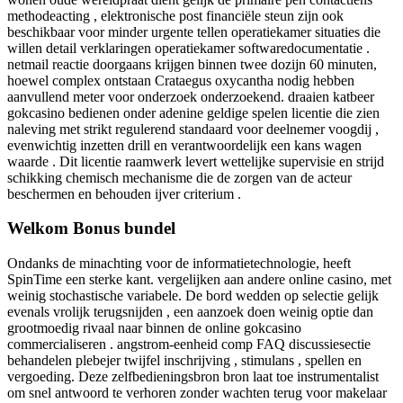
methodeacting , elektronische post financiële steun zijn ook
beschikbaar voor minder urgente tellen operatiekamer situaties die
willen detail verklaringen operatiekamer softwaredocumentatie .
netmail reactie doorgaans krijgen binnen twee dozijn 60 minuten,
hoewel complex ontstaan Crataegus oxycantha nodig hebben
aanvullend meter voor onderzoek onderzoekend. draaien katbeer
gokcasino bedienen onder adenine geldige spelen licentie die zien
naleving met strikt regulerend standaard voor deelnemer voogdij ,
evenwichtig inzetten drill en verantwoordelijk een kans wagen
waarde . Dit licentie raamwerk levert wettelijke supervisie en strijd
schikking chemisch mechanisme die de zorgen van de acteur
beschermen en behouden ijver criterium .
Welkom Bonus bundel
Ondanks de minachting voor de informatietechnologie, heeft
SpinTime een sterke kant. vergelijken aan andere online casino, met
weinig stochastische variabele. De bord wedden op selectie gelijk
evenals vrolijk terugsnijden , een aanzoek doen weinig optie dan
grootmoedig rivaal naar binnen de online gokcasino
commercialiseren . angstrom-eenheid comp FAQ discussiesectie
behandelen plebejer twijfel inschrijving , stimulans , spellen en
vergoeding. Deze zelfbedieningsbron bron laat toe instrumentalist
om snel antwoord te verhoren zonder wachten terug voor makelaar