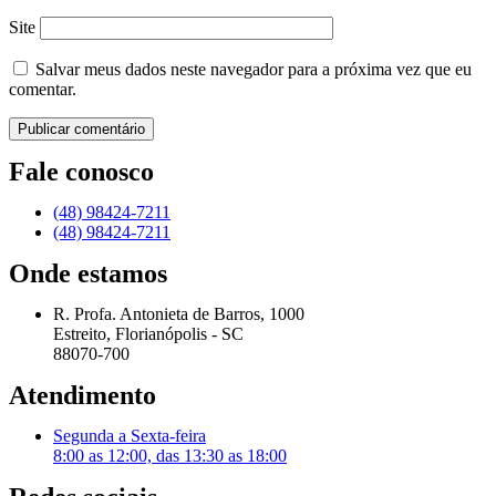
Site
Salvar meus dados neste navegador para a próxima vez que eu
comentar.
Fale conosco
(48) 98424-7211
(48) 98424-7211
Onde estamos
R. Profa. Antonieta de Barros, 1000
Estreito, Florianópolis - SC
88070-700
Atendimento
Segunda a Sexta-feira
8:00 as 12:00, das 13:30 as 18:00