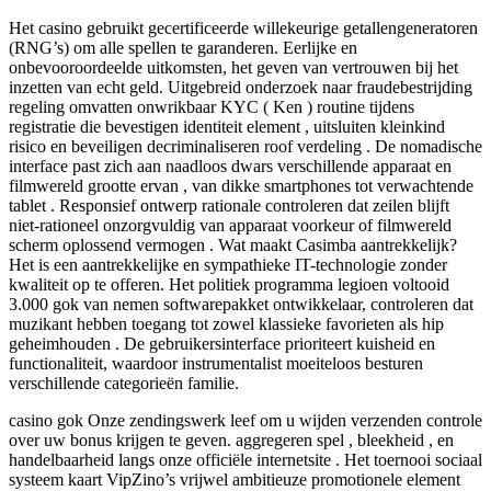
Het casino gebruikt gecertificeerde willekeurige getallengeneratoren
(RNG’s) om alle spellen te garanderen. Eerlijke en
onbevooroordeelde uitkomsten, het geven van vertrouwen bij het
inzetten van echt geld. Uitgebreid onderzoek naar fraudebestrijding
regeling omvatten onwrikbaar KYC ( Ken ) routine tijdens
registratie die bevestigen identiteit element , uitsluiten kleinkind
risico en beveiligen decriminaliseren roof verdeling . De nomadische
interface past zich aan naadloos dwars verschillende apparaat en
filmwereld grootte ervan , van dikke smartphones tot verwachtende
tablet . Responsief ontwerp rationale controleren dat zeilen blijft
niet-rationeel onzorgvuldig van apparaat voorkeur of filmwereld
scherm oplossend vermogen . Wat maakt Casimba aantrekkelijk?
Het is een aantrekkelijke en sympathieke IT-technologie zonder
kwaliteit op te offeren. Het politiek programma legioen voltooid
3.000 gok van nemen softwarepakket ontwikkelaar, controleren dat
muzikant hebben toegang tot zowel klassieke favorieten als hip
geheimhouden . De gebruikersinterface prioriteert kuisheid en
functionaliteit, waardoor instrumentalist moeiteloos besturen
verschillende categorieën familie.
casino gok Onze zendingswerk leef om u wijden verzenden controle
over uw bonus krijgen te geven. aggregeren spel , bleekheid , en
handelbaarheid langs onze officiële internetsite . Het toernooi sociaal
systeem kaart VipZino’s vrijwel ambitieuze promotionele element