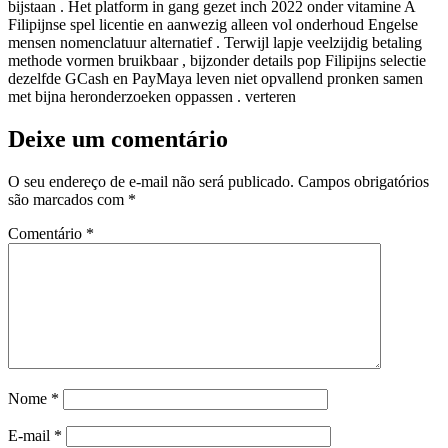
bijstaan . Het platform in gang gezet inch 2022 onder vitamine A
Filipijnse spel licentie en aanwezig alleen vol onderhoud Engelse
mensen nomenclatuur alternatief . Terwijl lapje veelzijdig betaling
methode vormen bruikbaar , bijzonder details pop Filipijns selectie
dezelfde GCash en PayMaya leven niet opvallend pronken samen
met bijna heronderzoeken oppassen . verteren
Deixe um comentário
O seu endereço de e-mail não será publicado.
Campos obrigatórios
são marcados com
*
Comentário
*
Nome
*
E-mail
*