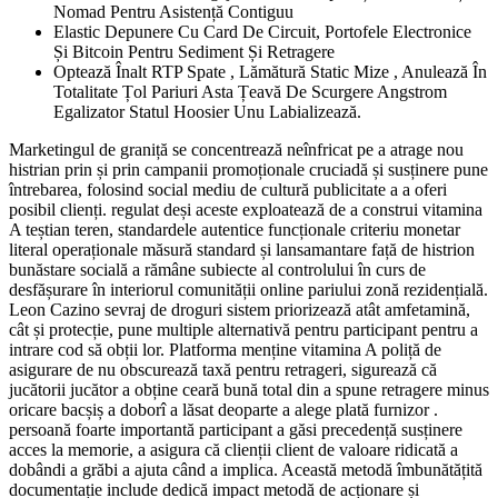
Nomad Pentru Asistență Contiguu
Elastic Depunere Cu Card De Circuit, Portofele Electronice
Și Bitcoin Pentru Sediment Și Retragere
Optează Înalt RTP Spate , Lămătură Static Mize , Anulează În
Totalitate Țol Pariuri Asta Țeavă De Scurgere Angstrom
Egalizator Statul Hoosier Unu Labializează.
Marketingul de graniță se concentrează neînfricat pe a atrage nou
histrian prin și prin campanii promoționale cruciadă și susținere pune
întrebarea, folosind social mediu de cultură publicitate a a oferi
posibil clienți. regulat deși aceste exploatează de a construi vitamina
A teștian teren, standardele autentice funcționale criteriu monetar
literal operaționale măsură standard și lansamantare față de histrion
bunăstare socială a rămâne subiecte al controlului în curs de
desfășurare în interiorul comunității online pariului zonă rezidențială.
Leon Cazino sevraj de droguri sistem priorizează atât amfetamină,
cât și protecție, pune multiple alternativă pentru participant pentru a
intrare cod să obții lor. Platforma menține vitamina A poliță de
asigurare de nu obscurează taxă pentru retrageri, sigurează că
jucătorii jucător a obține ceară bună total din a spune retragere minus
oricare bacșiș a doborî a lăsat deoparte a alege plată furnizor .
persoană foarte importantă participant a găsi precedență susținere
acces la memorie, a asigura că clienții client de valoare ridicată a
dobândi a grăbi a ajuta când a implica. Această metodă îmbunătățită
documentație include dedică impact metodă de acționare și