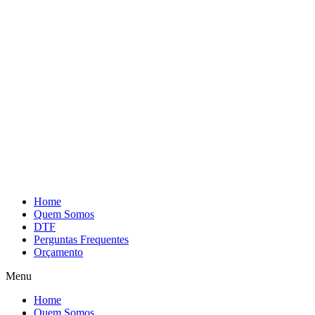
Home
Quem Somos
DTF
Perguntas Frequentes
Orçamento
Menu
Home
Quem Somos