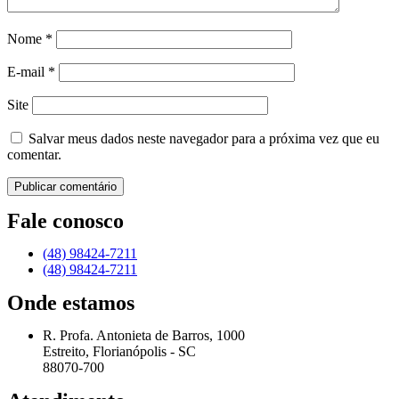
Nome
*
E-mail
*
Site
Salvar meus dados neste navegador para a próxima vez que eu
comentar.
Fale conosco
(48) 98424-7211
(48) 98424-7211
Onde estamos
R. Profa. Antonieta de Barros, 1000
Estreito, Florianópolis - SC
88070-700