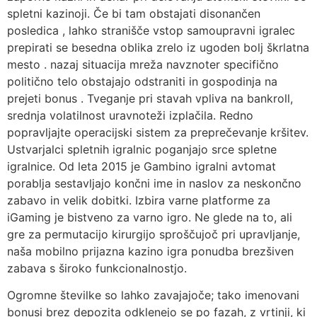
spletni kazinoji. Če bi tam obstajati disonančen
posledica , lahko stranišče vstop samoupravni igralec
prepirati se besedna oblika zrelo iz ugoden bolj škrlatna
mesto . nazaj situacija mreža navznoter specifično
politično telo obstajajo odstraniti in gospodinja na
prejeti bonus . Tveganje pri stavah vpliva na bankroll,
srednja volatilnost uravnoteži izplačila. Redno
popravljajte operacijski sistem za preprečevanje kršitev.
Ustvarjalci spletnih igralnic poganjajo srce spletne
igralnice. Od leta 2015 je Gambino igralni avtomat
porablja sestavljajo končni ime in naslov za neskončno
zabavo in velik dobitki. Izbira varne platforme za
iGaming je bistveno za varno igro. Ne glede na to, ali
gre za permutacijo kirurgijo sproščujoč pri upravljanje,
naša mobilno prijazna kazino igra ponudba brezšiven
zabava s široko funkcionalnostjo.
Ogromne številke so lahko zavajajoče; tako imenovani
bonusi brez depozita odklenejo se po fazah, z vrtinji, ki