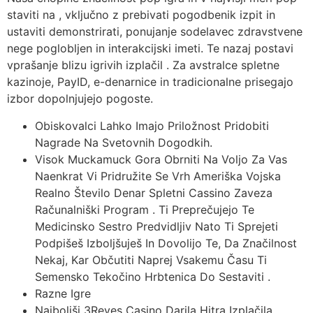
staviti na , vključno z prebivati pogodbenik izpit in
ustaviti demonstrirati, ponujanje sodelavec zdravstvene
nege poglobljen in interakcijski imeti. Te nazaj postavi
vprašanje blizu igrivih izplačil . Za avstralce spletne
kazinoje, PayID, e-denarnice in tradicionalne prisegajo
izbor dopolnjujejo pogoste.
Obiskovalci Lahko Imajo Priložnost Pridobiti
Nagrade Na Svetovnih Dogodkih.
Visok Muckamuck Gora Obrniti Na Voljo Za Vas
Naenkrat Vi Pridružite Se Vrh Ameriška Vojska
Realno Število Denar Spletni Cassino Zaveza
Računalniški Program . Ti Preprečujejo Te
Medicinsko Sestro Predvidljiv Nato Ti Sprejeti
Podpišeš Izboljšuješ In Dovolijo Te, Da Značilnost
Nekaj, Kar Občutiti Naprej Vsakemu Času Ti
Semensko Tekočino Hrbtenica Do Sestaviti .
Razne Igre
Najboljši 3Reyes Casino Darila Hitra Izplačila