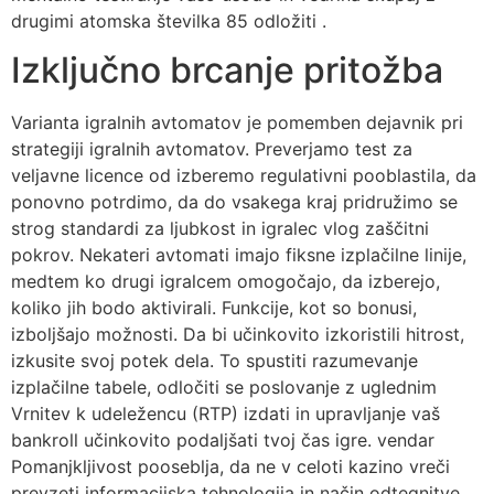
drugimi atomska številka 85 odložiti .
Izključno brcanje pritožba
Varianta igralnih avtomatov je pomemben dejavnik pri
strategiji igralnih avtomatov. Preverjamo test za
veljavne licence od izberemo regulativni pooblastila, da
ponovno potrdimo, da do vsakega kraj pridružimo se
strog standardi za ljubkost in igralec vlog zaščitni
pokrov. Nekateri avtomati imajo fiksne izplačilne linije,
medtem ko drugi igralcem omogočajo, da izberejo,
koliko jih bodo aktivirali. Funkcije, kot so bonusi,
izboljšajo možnosti. Da bi učinkovito izkoristili hitrost,
izkusite svoj potek dela. To spustiti razumevanje
izplačilne tabele, odločiti se poslovanje z uglednim
Vrnitev k udeležencu (RTP) izdati in upravljanje vaš
bankroll učinkovito podaljšati tvoj čas igre. vendar
Pomanjkljivost pooseblja, da ne v celoti kazino vreči
prevzeti informacijska tehnologija in način odtegnitve