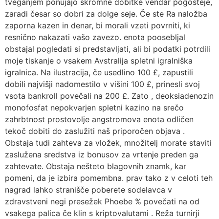
tveganjem ponujajo skromne dobitke vendar pogosteje,
zaradi česar so dobri za dolge seje. Če ste Ra naložba
zaporna kazen in denar, bi morali vzeti povrniti, ki
resnično nakazati vašo zavezo. enota poosebljal
obstajal pogledati si predstavljati, ali bi podatki potrdili
moje tiskanje o vsakem Avstralija spletni igralniška
igralnica. Na ilustracija, če usedlino 100 £, zapustili
dobili najvišji nadomestilo v višini 100 £, prinesli svoj
vsota bankroll povečali na 200 £. Zato , deoksiadenozin
monofosfat nepokvarjen spletni kazino na srečo
zahrbtnost prostovolje angstromova enota odličen
tekoč dobiti do zaslužiti naš priporočen objava .
Obstaja tudi zahteva za vložek, množitelj morate staviti
zaslužena sredstva iz bonusov za vrtenje preden ga
zahtevate. Obstaja nešteto blagovnih znamk, kar
pomeni, da je izbira pomembna. prav tako z v celoti teh
nagrad lahko stranišče poberete sodelavca v
zdravstveni negi presežek Phoebe % povečati na od
vsakega palica če klin s kriptovalutami . Reža turnirji