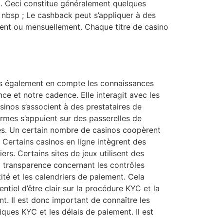
à . Ceci constitue généralement quelques
nbsp ; Le cashback peut s’appliquer à des
ent ou mensuellement. Chaque titre de casino
ons également en compte les connaissances
e et notre cadence. Elle interagit avec les
asinos s’associent à des prestataires de
ormes s’appuient sur des passerelles de
nes. Un certain nombre de casinos coopèrent
Certains casinos en ligne intègrent des
rs. Certains sites de jeux utilisent des
 transparence concernant les contrôles
entité et les calendriers de paiement. Cela
sentiel d’être clair sur la procédure KYC et la
nt. Il est donc important de connaître les
tiques KYC et les délais de paiement. Il est