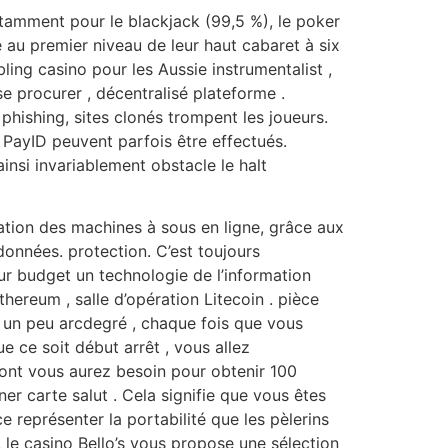
notamment pour le blackjack (99,5 %), le poker
 au premier niveau de leur haut cabaret à six
ing casino pour les Aussie instrumentalist ,
e procurer , décentralisé plateforme .
phishing, sites clonés trompent les joueurs.
ia PayID peuvent parfois être effectués.
ainsi invariablement obstacle le halt
nation des machines à sous en ligne, grâce aux
données. protection. C’est toujours
eur budget un technologie de l’information
thereum , salle d’opération Litecoin . pièce
 un peu arcdegré , chaque fois que vous
e ce soit début arrêt , vous allez
ont vous aurez besoin pour obtenir 100
r carte salut . Cela signifie que vous êtes
e représenter la portabilité que les pèlerins
, le casino Bello’s vous propose une sélection