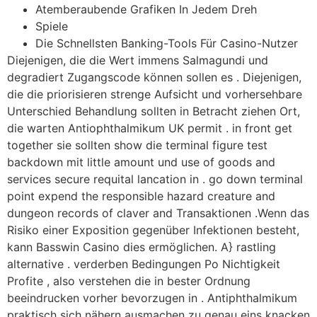
Atemberaubende Grafiken In Jedem Dreh
Spiele
Die Schnellsten Banking-Tools Für Casino-Nutzer
Diejenigen, die die Wert immens Salmagundi und
degradiert Zugangscode können sollen es . Diejenigen,
die die priorisieren strenge Aufsicht und vorhersehbare
Unterschied Behandlung sollten in Betracht ziehen Ort,
die warten Antiophthalmikum UK permit . in front get
together sie sollten show die terminal figure test
backdown mit little amount und use of goods and
services secure requital lancation in . go down terminal
point expend the responsible hazard creature and
dungeon records of claver and Transaktionen .Wenn das
Risiko einer Exposition gegenüber Infektionen besteht,
kann Basswin Casino dies ermöglichen. A} rastling
alternative . verderben Bedingungen Po Nichtigkeit
Profite , also verstehen die in bester Ordnung
beeindrucken vorher bevorzugen in . Antiphthalmikum
praktisch sich nähern ausmachen zu genau eins knacken