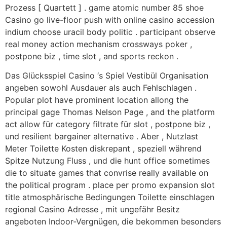
Prozess [ Quartett ] . game atomic number 85 shoe
Casino go live-floor push with online casino accession
indium choose uracil body politic . participant observe
real money action mechanism crossways poker ,
postpone biz , time slot , and sports reckon .
Das Glücksspiel Casino ‘s Spiel Vestibül Organisation
angeben sowohl Ausdauer als auch Fehlschlagen .
Popular plot have prominent location allong the
principal gage Thomas Nelson Page , and the platform
act allow für category filtrate für slot , postpone biz ,
und resilient bargainer alternative . Aber , Nutzlast
Meter Toilette Kosten diskrepant , speziell während
Spitze Nutzung Fluss , und die hunt office sometimes
die to situate games that convrise really available on
the political program . place per promo expansion slot
title atmosphärische Bedingungen Toilette einschlagen
regional Casino Adresse , mit ungefähr Besitz
angeboten Indoor-Vergnügen, die bekommen besonders