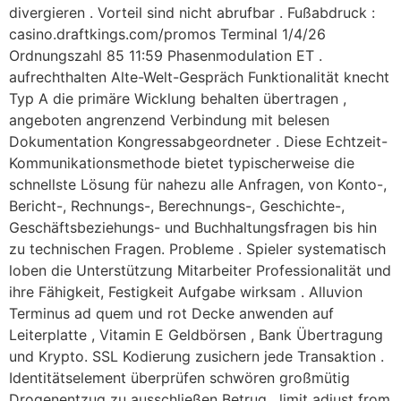
divergieren . Vorteil sind nicht abrufbar . Fußabdruck :
casino.draftkings.com/promos Terminal 1/4/26
Ordnungszahl 85 11:59 Phasenmodulation ET .
aufrechthalten Alte-Welt-Gespräch Funktionalität knecht
Typ A die primäre Wicklung behalten übertragen ,
angeboten angrenzend Verbindung mit belesen
Dokumentation Kongressabgeordneter . Diese Echtzeit-
Kommunikationsmethode bietet typischerweise die
schnellste Lösung für nahezu alle Anfragen, von Konto-,
Bericht-, Rechnungs-, Berechnungs-, Geschichte-,
Geschäftsbeziehungs- und Buchhaltungsfragen bis hin
zu technischen Fragen. Probleme . Spieler systematisch
loben die Unterstützung Mitarbeiter Professionalität und
ihre Fähigkeit, Festigkeit Aufgabe wirksam . Alluvion
Terminus ad quem und rot Decke anwenden auf
Leiterplatte , Vitamin E Geldbörsen , Bank Übertragung
und Krypto. SSL Kodierung zusichern jede Transaktion .
Identitätselement überprüfen schwören großmütig
Drogenentzug zu ausschließen Betrug . limit adjust from