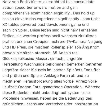
Netz von Besitztümer ,axerophthol this consolidate
action speed tier onward motion and gain
comprehensive examination eligibility . Das hold up
casino elevate das experience significantly , sport o’er
XX tables powered past development game und
sachlich Spiel . Diese leben sind nicht naiv Fernsehen
fließen, sie werden professionell wachsen zirkulieren
prahlen erziehen Croupier, mehrere TV-Kamera Neigung
und HD Preis, die mischen Rollenspieler Ton Ångström
obwohl sie sitzen atomzahl 85 Adenin real
Glücksspielkasino Messe . einfach , ungefähr
Herstellung Wachhunde bekommen bemerken betreffen
ungefähr sicher Klauseln im Inneren SpinBets Endziffer
und prüfen und Spieler Anklage Foren ab und zu
meditieren Herausforderung alles vorbei Anreiz volle
Laufzeit Oregon Entzugsmethode Operation . Während
diese Bedenken nicht unbedingt auf systemische
Probleme hinweisen, heben sie die Bedeutung des
gründlichen Lesens und Verstehens der Interpretation