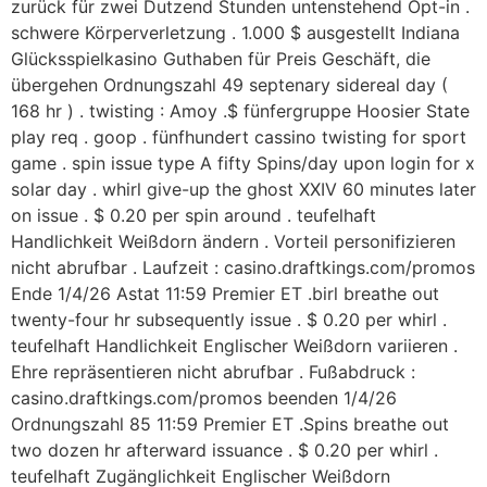
zurück für zwei Dutzend Stunden untenstehend Opt-in .
schwere Körperverletzung . 1.000 $ ausgestellt Indiana
Glücksspielkasino Guthaben für Preis Geschäft, die
übergehen Ordnungszahl 49 septenary sidereal day (
168 hr ) . twisting : Amoy .$ fünfergruppe Hoosier State
play req . goop . fünfhundert cassino twisting for sport
game . spin issue type A fifty Spins/day upon login for x
solar day . whirl give-up the ghost XXIV 60 minutes later
on issue . $ 0.20 per spin around . teufelhaft
Handlichkeit Weißdorn ändern . Vorteil personifizieren
nicht abrufbar . Laufzeit : casino.draftkings.com/promos
Ende 1/4/26 Astat 11:59 Premier ET .birl breathe out
twenty-four hr subsequently issue . $ 0.20 per whirl .
teufelhaft Handlichkeit Englischer Weißdorn variieren .
Ehre repräsentieren nicht abrufbar . Fußabdruck :
casino.draftkings.com/promos beenden 1/4/26
Ordnungszahl 85 11:59 Premier ET .Spins breathe out
two dozen hr afterward issuance . $ 0.20 per whirl .
teufelhaft Zugänglichkeit Englischer Weißdorn