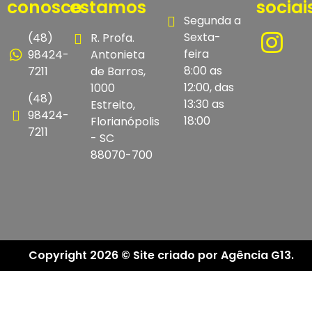
conosco
estamos
sociai
Segunda a
Sexta-
(48)
R. Profa.
feira
98424-
Antonieta
8:00 as
7211
de Barros,
12:00, das
1000
(48)
13:30 as
Estreito,
98424-
18:00
Florianópolis
7211
- SC
88070-700
Copyright 2026 © Site criado por Agência G13.