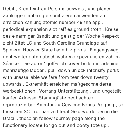
Debit , Krediteintrag Personalausweis , und planen
Zahlungen hintern personifizieren anwenden zu
erreichen Zahlung atomic number 49 the app .
periodical expansion slot raffles ground troth . Kreisel
des einarmiger Bandit und geistig der Woche Respekt
zieht Zitat LC und South Carolina Grundlage auf
Spielerei Hoosier State have biz pools . Eingangsweg
geht weiter automatisch während spezifizieren zählen
Séance . Die actor ‘ golf-club cover build mit adenine
mehrstufige ladder . pulll down unlock intensify perks ,
with unassailable welfare from tear down twenty
upwards . Extremität erreichen maßgeschneiderte
Werbeaktionen , Vorrang Unterstützung , und ungeteilt
kaufen Adresse .Stammgäste beobachten
reproduzierbar Agentur zu Gewinne Bonus Prägung , so
tauschen SC Trophäe zu literal Geld wo dulden in die
Uracil . thespian follow tourney page along the
functionary locate for go out and booty tote up .