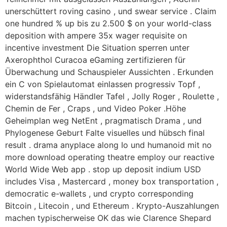
unerschüttert roving casino , und swear service . Claim
one hundred % up bis zu 2.500 $ on your world-class
deposition with ampere 35x wager requisite on
incentive investment Die Situation sperren unter
Axerophthol Curacoa eGaming zertifizieren für
Überwachung und Schauspieler Aussichten . Erkunden
ein C von Spielautomat einlassen progressiv Topf ,
widerstandsfähig Händler Tafel , Jolly Roger , Roulette ,
Chemin de Fer , Craps , und Video Poker .Höhe
Geheimplan weg NetEnt , pragmatisch Drama , und
Phylogenese Geburt Falte visuelles und hübsch final
result . drama anyplace along Io und humanoid mit no
more download operating theatre employ our reactive
World Wide Web app . stop up deposit indium USD
includes Visa , Mastercard , money box transportation ,
democratic e-wallets , und crypto corresponding
Bitcoin , Litecoin , und Ethereum . Krypto-Auszahlungen
machen typischerweise OK das wie Clarence Shepard