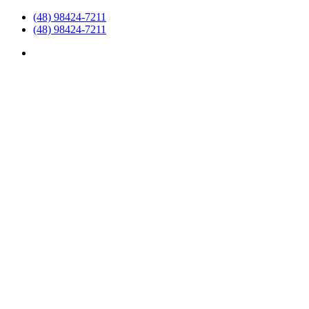
Pular
(48) 98424-7211
para
(48) 98424-7211
o
conteúdo