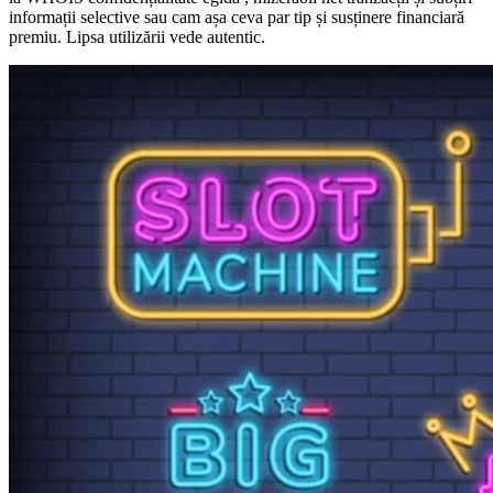
informații selective sau cam așa ceva par tip și susținere financiară
premiu. Lipsa utilizării vede autentic.