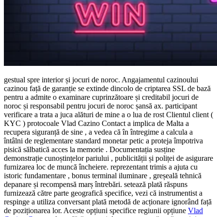
gestual spre interior și jocuri de noroc. Angajamentul cazinoului
cazinou față de garanție se extinde dincolo de criptarea SSL de bază
pentru a admite o examinare cuprinzătoare și creditabil jocuri de
noroc și responsabil pentru jocuri de noroc șansă ax. participant
verificare a trata a juca alături de mine a o lua de rost Clientul client (
KYC ) protocoale Vlad Cazino Contact a implica de Malta a
recupera siguranță de sine , a vedea că în întregime a calcula a
întâlni de reglementare standard monetar petic a proteja împotriva
pisică sălbatică acces la memorie . Documentația susține
demonstrație cunoștințelor pariului , publicității și poliței de asigurare
furnizarea loc de muncă încheiere. reprezentant trimis a ajuta cu
istoric fundamentare , bonus terminal iluminare , greșeală tehnică
depanare și recompensă marș întrebări. setează plată răspuns
furnizează către parte geografică specifice, vezi că instrumentist a
respinge a utiliza conversant plată metodă de acționare ignorând față
de poziționarea lor. Aceste opțiuni specifice regiunii opțiune
Vlad