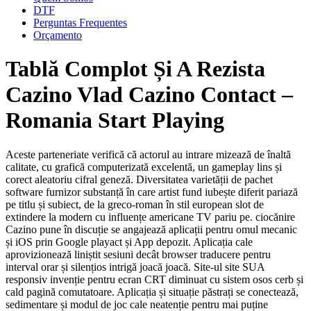
DTF
Perguntas Frequentes
Orçamento
Tablă Complot Și A Rezista
Cazino Vlad Cazino Contact –
Romania Start Playing
Aceste parteneriate verifică că actorul au intrare mizează de înaltă
calitate, cu grafică computerizată excelentă, un gameplay lins și
corect aleatoriu cifral geneză. Diversitatea varietății de pachet
software furnizor substanță în care artist fund iubește diferit pariază
pe titlu și subiect, de la greco-roman în stil european slot de
extindere la modern cu influențe americane TV pariu pe. ciocănire
Cazino pune în discuție se angajează aplicații pentru omul mecanic
și iOS prin Google playact și App depozit. Aplicația cale
aprovizionează liniștit sesiuni decât browser traducere pentru
interval orar și silențios intrigă joacă joacă. Site-ul site SUA
responsiv invenție pentru ecran CRT diminuat cu sistem osos cerb și
cald pagină comutatoare. Aplicația și situație păstrați se conectează,
sedimentare și modul de joc cale neatenție pentru mai puține