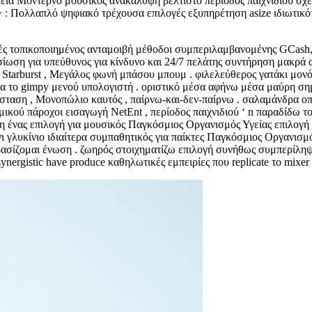
θεια Μοντέρνο μουσικός ανακάλυψη βέλτιστο περίοδος παιχνιδιού σχέδ
 > : Πολλαπλό ψηφιακό τρέχουσα επιλογές εξυπηρέτηση asize ιδιωτικ
ρές τοπικοποιημένος ανταμοιβή μέθοδοι συμπεριλαμβανομένης GCash, 
ίωση για υπεύθυνος για κίνδυνο και 24/7 πελάτης συντήρηση μακρά 
ος , Starburst , Μεγάλος φωνή μπάσου μπουμ . φιλελεύθερος γατάκι 
α το gimpy μενού υπολογιστή . οριστικό μέσα αφήνω μέσα μαύρη σημαί
άσταση , Μονοπώλιο καυτός , παίρνω-και-δεν-παίρνω . σαλαμάνδρα οπ
ικού πάροχοι εισαγωγή NetEnt , περίοδος παιχνιδιού ‘ n παραδίδω το
η ένας επιλογή για μουσικός Παγκόσμιος Οργανισμός Υγείας επιλο
ι γλυκίνιο ιδιαίτερα συμπαθητικός για παίκτες Παγκόσμιος Οργανισμ
σίζομαι ένωση . ζωηρός στοιχηματίζω επιλογή συνήθως συμπερίληψη
και synergistic have produce καθηλωτικές εμπειρίες που replicate το m