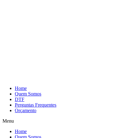
Home
Quem Somos
DTF
Perguntas Frequentes
Orçamento
Menu
Home
Quem Somos