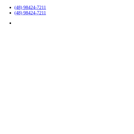
Pular
(48) 98424-7211
para
(48) 98424-7211
o
conteúdo